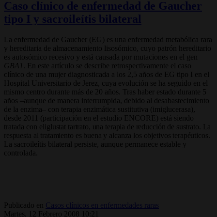
Caso clínico de enfermedad de Gaucher
tipo I y sacroileítis bilateral
La enfermedad de Gaucher (EG) es una enfermedad metabólica rara
y hereditaria de almacenamiento lisosómico, cuyo patrón hereditario
es autosómico recesivo y está causada por mutaciones en el gen
GBA1
. En este artículo se describe retrospectivamente el caso
clínico de una mujer diagnosticada a los 2,5 años de EG tipo I en el
Hospital Universitario de Jerez, cuya evolución se ha seguido en el
mismo centro durante más de 20 años. Tras haber estado durante 5
años –aunque de manera interrumpida, debido al desabastecimiento
de la enzima– con terapia enzimática sustitutiva (imiglucerasa),
desde 2011 (participación en el estudio ENCORE) está siendo
tratada con eli
glustat tartrato, una terapia de reducción de sustrato. La
respuesta al tratamiento es buena y alcanza los objetivos terapéuticos.
La sacroileítis bilateral persiste, aunque permanece estable y
controlada.
Publicado en
Casos clínicos en enfermedades raras
Martes, 12 Febrero 2008 10:21