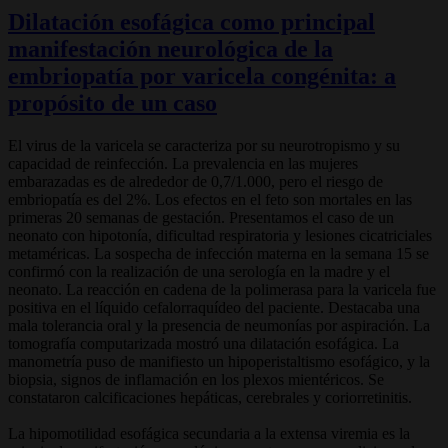
Dilatación esofágica como principal
manifestación neurológica de la
embriopatía por varicela congénita: a
propósito de un caso
El virus de la varicela se caracteriza por su neurotropismo y su
capacidad de reinfección. La prevalencia en las mujeres
embarazadas es de alrededor de 0,7/1.000, pero el riesgo de
embriopatía es del 2%. Los efectos en el feto son mortales en las
primeras 20 semanas de gestación. Presentamos el caso de un
neonato con hipotonía, dificultad respiratoria y lesiones cicatriciales
metaméricas. La sospecha de infección materna en la semana 15 se
confirmó con la realización de una serología en la madre y el
neonato. La reacción en cadena de la polimerasa para la varicela fue
positiva en el líquido cefalorraquídeo del paciente. Destacaba una
mala tolerancia oral y la presencia de neumonías por aspiración. La
tomografía computarizada mostró una dilatación esofágica. La
manometría puso de manifiesto un hipoperistaltismo esofágico, y la
biopsia, signos de inflamación en los plexos mientéricos. Se
constataron calcificaciones hepáticas, cerebrales y coriorretinitis.
La hipomotilidad esofágica secundaria a la extensa viremia es la