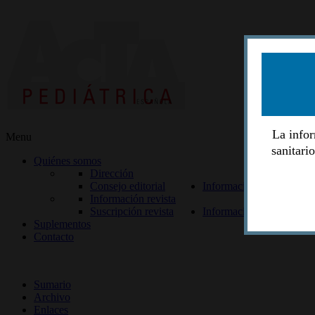
La infor
Menu
sanitari
Quiénes somos
Dirección
Consejo editorial
Información lectores
Información revista
Suscripción revista
Información autores
Suplementos
Contacto
ISSN 2014-2986
Sumario
Archivo
Enlaces