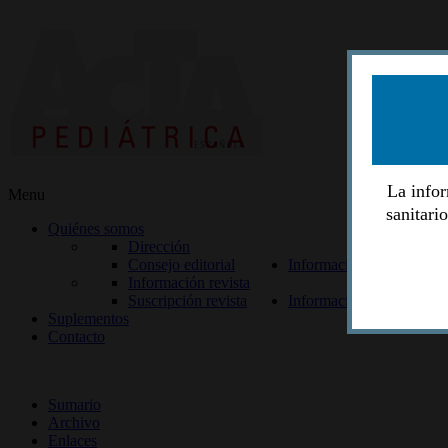
La infor
Menu
sanitari
Quiénes somos
Dirección
Consejo editorial
Información lectores
Información revista
Suscripción revista
Información autores
Suplementos
Contacto
ISSN 2014-2986
Sumario
Archivo
Enlaces