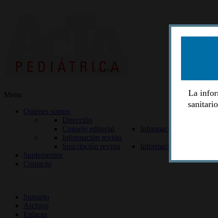
La infor
Menu
sanitari
Quiénes somos
Dirección
Consejo editorial
Información lectores
Información revista
Suscripción revista
Información autores
Suplementos
Contacto
ISSN 2014-2986
Sumario
Archivo
Enlaces