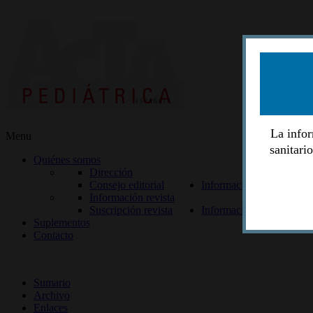
La infor
Menu
sanitari
Quiénes somos
Dirección
Consejo editorial
Información lectores
Información revista
Suscripción revista
Información autores
Suplementos
Contacto
ISSN 2014-2986
Sumario
Archivo
Enlaces