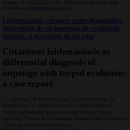
Volumen 76 - Números 11 y 12 - Noviembre y diciembre 2018
Publicado en
Dermatología pediátrica
Leishmaniasis cutánea como diagnóstico
diferencial de un impétigo de evolución
tórpida: a propósito de un caso
Cutaneous leishmaniasis as
differential diagnosis of
impetigo with torpid evolution:
a case report
1
2
1
F.J. Gil Sáenz
, M. Fernández Galar
, G. Durán Urdaniz
, B.
3
1
1
Martínez Ruiz
, L. Zandueta Pascual
, J. Gimeno Ballester
1
Servicio de Pediatría. Hospital «García Orcoyen». Estella
2
(Navarra).
Servicio de Dermatología. Hospital «García Orcoyen».
3
Centro de Salud de Estella (Navarra)