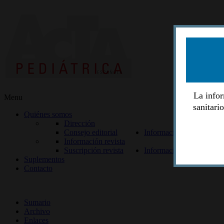
La infor
Menu
sanitari
Quiénes somos
Dirección
Consejo editorial
Información lectores
Información revista
Suscripción revista
Información autores
Suplementos
Contacto
ISSN 2014-2986
Sumario
Archivo
Enlaces