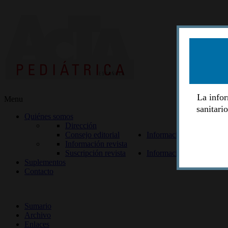
La infor
Menu
sanitari
Quiénes somos
Dirección
Consejo editorial
Información lectores
Información revista
Suscripción revista
Información autores
Suplementos
Contacto
ISSN 2014-2986
Sumario
Archivo
Enlaces