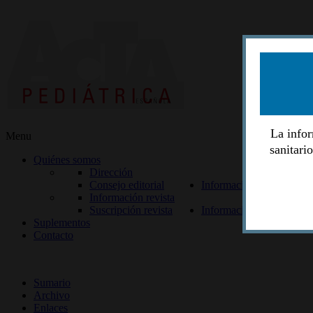
La infor
Menu
sanitari
Quiénes somos
Dirección
Consejo editorial
Información lectores
Información revista
Suscripción revista
Información autores
Suplementos
Contacto
ISSN 2014-2986
Sumario
Archivo
Enlaces