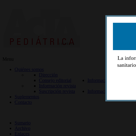
La infor
Menu
sanitari
Quiénes somos
Dirección
Consejo editorial
Información lectores
Información revista
Suscripción revista
Información autores
Suplementos
Contacto
ISSN 2014-2986
Sumario
Archivo
Enlaces