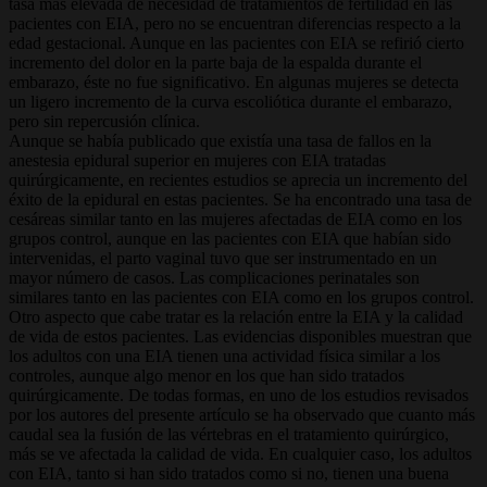
tasa más elevada de necesidad de tratamientos de fertilidad en las
pacientes con EIA, pero no se encuentran diferencias respecto a la
edad gestacional. Aunque en las pacientes con EIA se refirió cierto
incremento del dolor en la parte baja de la espalda durante el
embarazo, éste no fue significativo. En algunas mujeres se detecta
un ligero incremento de la curva escoliótica durante el embarazo,
pero sin repercusión clínica.
Aunque se había publicado que existía una tasa de fallos en la
anestesia epidural superior en mujeres con EIA tratadas
quirúrgicamente, en recientes estudios se aprecia un incremento del
éxito de la epidural en estas pacientes. Se ha encontrado una tasa de
cesáreas similar tanto en las mujeres afectadas de EIA como en los
grupos control, aunque en las pacientes con EIA que habían sido
intervenidas, el parto vaginal tuvo que ser instrumentado en un
mayor número de casos. Las complicaciones perinatales son
similares tanto en las pacientes con EIA como en los grupos control.
Otro aspecto que cabe tratar es la relación entre la EIA y la calidad
de vida de estos pacientes. Las evidencias disponibles muestran que
los adultos con una EIA tienen una actividad física similar a los
controles, aunque algo menor en los que han sido tratados
quirúrgicamente. De todas formas, en uno de los estudios revisados
por los autores del presente artículo se ha observado que cuanto más
caudal sea la fusión de las vértebras en el tratamiento quirúrgico,
más se ve afectada la calidad de vida. En cualquier caso, los adultos
con EIA, tanto si han sido tratados como si no, tienen una buena