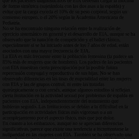
que los pacientes diagnosticados de EIA deberían cargar la mochila
de forma simétrica (sujetándola con las dos asas a la espalda) y
evitar que la carga exceda el 10% de su peso corporal, según un
consenso europeo, o el 20% según la Academia Americana de
Pediatría.
No se ha encontrado ninguna relación entre la realización de
ejercicio sistemático en general y el desarrollo de EIA, aunque se ha
observado que la natación de competición y el ballet clásico,
especialmente si se ha iniciado antes de los 7 años de edad, están
asociados con una mayor frecuencia de EIA.
La EIA es más frecuente entre la población femenina (la padece un
85% más de mujeres que de hombres). Los padres de las pacientes
con EIA muestran cierta preocupación por la posible futura
repercusión conyugal y reproductiva de sus hijas. No se han
observado diferencias en las tasas de nupcialidad entre las mujeres
con EIA y las de grupos control, ni entre las tratadas
quirúrgicamente o con corsés, aunque algunos estudios sí reflejan
cierta limitación en la actividad sexual por problemas de espalda en
pacientes con EIA, independientemente del tratamiento que
hubieran seguido. Las limitaciones se debían a la dificultad en la
participación en actividades físicas más vigorosas o a un
acomplejamiento por el aspecto físico, más que por dolor.
En cuanto a los embarazos, aunque no se aprecian diferencias
significativas, parece que existe una tendencia a incrementarse la
nuliparidad en las mujeres con EIA. También se ha observado una