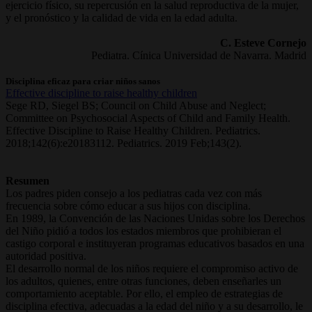
ejercicio físico, su repercusión en la salud reproductiva de la mujer,
y el pronóstico y la calidad de vida en la edad adulta.
C. Esteve Cornejo
Pediatra. Cínica Universidad de Navarra. Madrid
Disciplina eficaz para criar niños sanos
Effective discipline to raise healthy children
Sege RD, Siegel BS; Council on Child Abuse and Neglect;
Committee on Psychosocial Aspects of Child and Family Health.
Effective Discipline to Raise Healthy Children. Pediatrics.
2018;142(6):e20183112. Pediatrics. 2019 Feb;143(2).
Resumen
Los padres piden consejo a los pediatras cada vez con más
frecuencia sobre cómo educar a sus hijos con disciplina.
En 1989, la Convención de las Naciones Unidas sobre los Derechos
del Niño pidió a todos los estados miembros que prohibieran el
castigo corporal e instituyeran programas educativos basados en una
autoridad positiva.
El desarrollo normal de los niños requiere el compromiso activo de
los adultos, quienes, entre otras funciones, deben enseñarles un
comportamiento aceptable. Por ello, el empleo de estrategias de
disciplina efectiva, adecuadas a la edad del niño y a su desarrollo, le