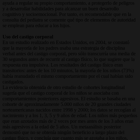
ayuda a regular su propio comportamiento, a protegerlo de peligros
y a desarrollar habilidades para alcanzar un buen desarrollo
cognitivo y socioemocional. Por tanto, es recomendable que en la
consulta del pediatra se comente qué tipo de elementos de autoridad
se emplean para educar a los hijos.
Uso del castigo corporal
En un estudio realizado en Estados Unidos, en 2004, se constató
que la mayoría de los padres usaba una estrategia de disciplina
verbal antes del castigo corporal, pero sólo transcurría una media de
30 segundos antes de recurrir al castigo físico, lo que sugiere que la
respuesta era impulsiva. Los resultados del castigo físico eran
transitorios: antes de los 10 minutos, la mayoría de los niños (73%)
había reanudado el mismo comportamiento por el cual habían sido
castigados.
La evidencia obtenida de otro estudio de cohortes longitudinal
sugería que el castigo corporal de los niños se asociaba con
comportamientos posteriores agresivos. El estudio se basaba en una
cohorte de aproximadamente 5.000 niños de 20 grandes ciudades
norteamericanas nacidos entre 1998 y 2000; los datos se recogían al
nacimiento y a los 1, 3, 5 y 9 años de edad. Los niños más pequeños
que eran azotados más de 2 veces por mes antes de los 3 años eran
más agresivos a la edad de 5 años. Un metaanálisis posterior
demostró que no se obtenía ningún beneficio a largo plazo del
castigo físico, y concluía que cuanto más se azotaba a los niños,