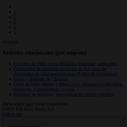
1
2
3
4
5
(0 votos)
Artículos relacionados (por etiqueta)
En Enero de 1969 «Acta Pediátrica Española» publicaba...
Enfermedad de Gaucher: evolución de dos casos de
diagnóstico en edad pediátrica tras 20 años de seguimiento
Signo y síndrome de Chilaiditi
Dolor de brazo intenso y fiebre como presentación inusual de
neumonía. A propósito de un caso
Síndrome de Kleefstra. Importancia del estudio genético
Inicia sesión para enviar comentarios
©2019 Ediciones Mayo, S.A.
back to top