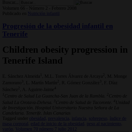
Buscar...
Volumen 66 - Número 2 - Febrero 2008
Publicado en
Nutrición infantil
Progresión de la obesidad infantil en
Tenerife
Children obesity progression in
Tenerife Island
1
2
E. Sánchez Almeida
, M.L. Torres Álvarez de Arcaya
, M. Monge
3
2
3
Zamorano
, L. Martín Martín
, R. Gómez González
, F. Díaz
2
4
Sánchez
, A. Aguirre-Jaime
1
2
Centro de Salud La Guancha-San Juan de la Rambla.
Centro de
3
4
Salud La Orotava-Dehesa.
Centro de Salud de Tacoronte.
Unidad
de Investigación. Hospital Universitario Nuestra Señora de La
Candelaria. Tenerife. Islas Canarias
Tagged under
obesidad,
prevalencia,
infancia,
sobrepeso,
índice de
masa corporal,
edad de inicio de la obesidad,
peso al nacimiento,
varón,
Volumen 70 número 7 julio 2012