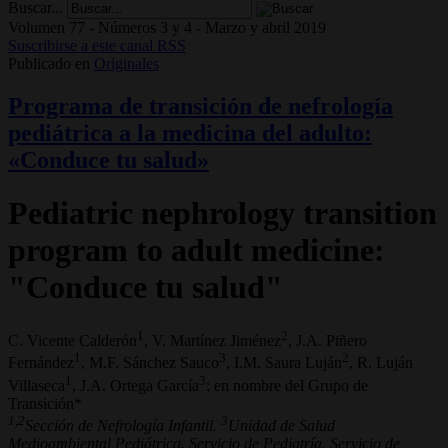
Buscar...
Volumen 77 - Números 3 y 4 - Marzo y abril 2019
Suscribirse a este canal RSS
Publicado en
Originales
Programa de transición de nefrología
pediátrica a la medicina del adulto:
«Conduce tu salud»
Pediatric nephrology transition
program to adult medicine:
"Conduce tu salud"
1
2
C. Vicente Calderón
, V. Martínez Jiménez
, J.A. Piñero
1
3
2
Fernández
, M.F. Sánchez Sauco
, I.M. Saura Luján
, R. Luján
1
3
Villaseca
, J.A. Ortega García
; en nombre del Grupo de
Transición*
1,2
3
Sección de Nefrología Infantil.
Unidad de Salud
Medioambiental Pediátrica. Servicio de Pediatría. Servicio de