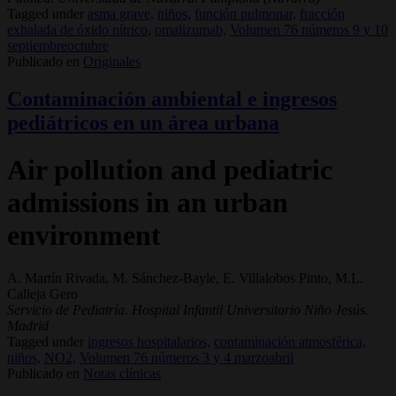
Tagged under
asma grave,
niños,
función pulmonar,
fracción
exhalada de óxido nítrico,
omalizumab,
Volumen 76 números 9 y 10
septiembreoctubre
Publicado en
Originales
Contaminación ambiental e ingresos
pediátricos en un área urbana
Air pollution and pediatric
admissions in an urban
environment
A. Martín Rivada, M. Sánchez-Bayle, E. Villalobos Pinto, M.L.
Calleja Gero
Servicio de Pediatría. Hospital Infantil Universitario Niño Jesús.
Madrid
Tagged under
ingresos hospitalarios,
contaminación atmosférica,
niños,
NO2,
Volumen 76 números 3 y 4 marzoabril
Publicado en
Notas clínicas