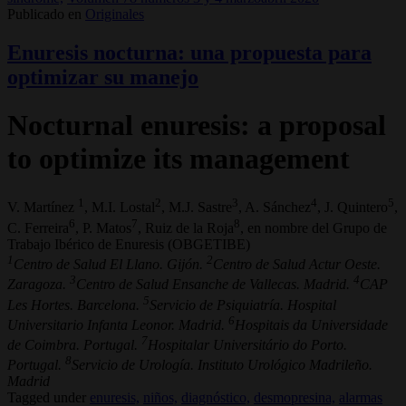
Publicado en
Originales
Enuresis nocturna: una propuesta para
optimizar su manejo
Nocturnal enuresis: a proposal
to optimize its management
1
2
3
4
5
V. Martínez
, M.I. Lostal
, M.J. Sastre
, A. Sánchez
, J. Quintero
,
6
7
8
C. Ferreira
, P. Matos
, Ruiz de la Roja
, en nombre del Grupo de
Trabajo Ibérico de Enuresis (OBGETIBE)
1
2
Centro de Salud El Llano. Gijón.
Centro de Salud Actur Oeste.
3
4
Zaragoza.
Centro de Salud Ensanche de Vallecas. Madrid.
CAP
5
Les Hortes. Barcelona.
Servicio de Psiquiatría. Hospital
6
Universitario Infanta Leonor. Madrid.
Hospitais da Universidade
7
de Coimbra. Portugal.
Hospitalar Universitário do Porto.
8
Portugal.
Servicio de Urología. Instituto Urológico Madrileño.
Madrid
Tagged under
enuresis,
niños,
diagnóstico,
desmopresina,
alarmas