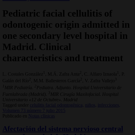
Pediatric facial cellulitis of
odontogenic origin admitted in
one secondary level hospital in
Madrid. Clinical
characteristics and treatment
1
2
1
L. Costales González
, M.Á. Zafra Anta
, C. Alfaro Iznaola
, P.
2
2
3
Galán del Río
, M.M. Ballesteros García
, V. Zafra Vallejo
1
2
MIR Pediatría.
Pediatra. Adjunto. Hospital Universitario de
3
Fuenlabrada (Madrid).
MIR Cirugía Maxilofacial. Hospital
Universitario «12 de Octubre». Madrid
Tagged under
celulitis facial odontogénica,
niños,
infecciones,
Volumen 73 número 7 julio 2015
Publicado en
Notas clínicas
Afectación del sistema nervioso central