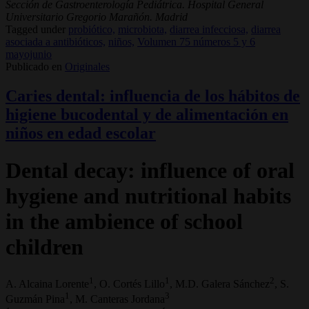
Sección de Gastroenterología Pediátrica. Hospital General
Universitario Gregorio Marañón. Madrid
Tagged under
probiótico,
microbiota,
diarrea infecciosa,
diarrea
asociada a antibióticos,
niños,
Volumen 75 números 5 y 6
mayojunio
Publicado en
Originales
Caries dental: influencia de los hábitos de
higiene bucodental y de alimentación en
niños en edad escolar
Dental decay: influence of oral
hygiene and nutritional habits
in the ambience of school
children
1
1
2
A. Alcaina Lorente
, O. Cortés Lillo
, M.D. Galera Sánchez
, S.
1
3
Guzmán Pina
, M. Canteras Jordana