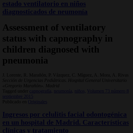
estado ventilatorio en niños
diagnosticados de neumonía
Assessment of ventilatory
status with capnography in
children diagnosed with
pneumonia
J. Lorente, R. Marañón, P. Vázquez, C. Míguez, A. Mora, A. Rivas
Sección de Urgencias Pediátricas. Hospital General Universitario
«Gregorio Marañón». Madrid
Tagged under
capnografía,
neumonía,
niños,
Volumen 73 número 8
septiembre 2015
Publicado en
Originales
Ingresos por celulitis facial odontogénica
en un hospital de Madrid. Características
clínicas y tratamiento