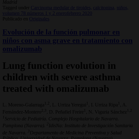
Madrid
Tagged under
Carcinoma medular de tiroides,
calcitonina,
niños,
volumen 78 números 1 y 2 enerofebrero 2020
Publicado en
Originales
Evolución de la función pulmonar en
niños con asma grave en tratamiento con
omalizumab
Lung function evolution in
children with severe asthma
treated with omalizumab
1,2
1
1
L. Moreno-Galarraga
, L. Urriza Yeregui
, I. Urriza Ripa
, A.
2,3
1
1,2
Fernández-Montero
, D. Peñafiel Freire
, N. Viguria Sánchez
1
Servicio de Pediatría. Complejo Hospitalario de Navarra.
2
Pamplona (Navarra).
IdisNa: Instituto de Investigación Sanitaria
3
de Navarra.
Departamento de Medicina Preventiva y Salud
Pública. Universidad de Navarra. Pamplona (Navarra)