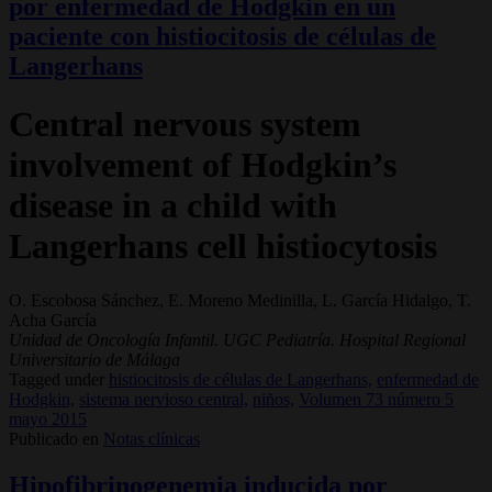
por enfermedad de Hodgkin en un
paciente con histiocitosis de células de
Langerhans
Central nervous system
involvement of Hodgkin’s
disease in a child with
Langerhans cell histiocytosis
O. Escobosa Sánchez, E. Moreno Medinilla, L. García Hidalgo, T.
Acha García
Unidad de Oncología Infantil. UGC Pediatría. Hospital Regional
Universitario de Málaga
Tagged under
histiocitosis de células de Langerhans,
enfermedad de
Hodgkin,
sistema nervioso central,
niños,
Volumen 73 número 5
mayo 2015
Publicado en
Notas clínicas
Hipofibrinogenemia inducida por