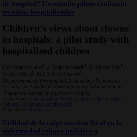
de hospital? Un estudio piloto realizado
en niños hospitalizados
Children’s views about clowns
in hospitals: a pilot study with
hospitalized children
1
1
1
J.M. Ortigosa Quiles
, A. Riquelme Marín
, H. Álvarez Soto
, I.
2
2
Sánchez Piñera
, M.J. Astillero Fuentes
1
Departamento de Personalidad, Evaluación y Tratamientos
Psicológicos. Facultad de Psicología. Universidad de Murcia.
2
Pupaclown-Asociación Payasos de Hospital
Tagged under
afecto positivo,
hospital,
humor,
niños,
payasos,
Volumen 72 número 9 octubre 2014
Publicado en
Originales
Utilidad de la calprotectina fecal en la
enfermedad celiaca pediátrica