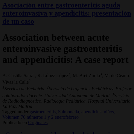
Asociación entre gastroenteritis aguda
enteroinvasiva y apendicitis: presentación
de un caso
Association between acute
enteroinvasive gastroenteritis
and appendicitis: A case report
1
2
3
A. Castilla Sanz
, R. López López
, M. Bret Zurita
, M. de Ceano-
2
Vivas la Calle
1
2
Servicio de Pediatría.
Servicio de Urgencias Pediátricas. Profesor
3
colaborador docente. Universidad Autónoma de Madrid.
Servicio
de Radiodiagnóstico. Radiología Pediátrica. Hospital Universitario
La Paz. Madrid
Tagged under
gastroenteritis,
Salmonella,
apendicitis,
niños,
Volumen 76 números 1 y 2 enerofebrero
Publicado en
Originales