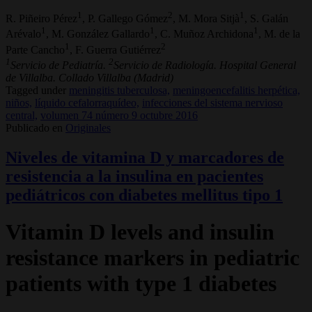
1
2
1
R. Piñeiro Pérez
, P. Gallego Gómez
, M. Mora Sitjà
, S. Galán
1
1
1
Arévalo
, M. González Gallardo
, C. Muñoz Archidona
, M. de la
1
2
Parte Cancho
, F. Guerra Gutiérrez
1
2
Servicio de Pediatría.
Servicio de Radiología. Hospital General
de Villalba. Collado Villalba (Madrid)
Tagged under
meningitis tuberculosa,
meningoencefalitis herpética,
niños,
líquido cefalorraquídeo,
infecciones del sistema nervioso
central,
volumen 74 número 9 octubre 2016
Publicado en
Originales
Niveles de vitamina D y marcadores de
resistencia a la insulina en pacientes
pediátricos con diabetes mellitus tipo 1
Vitamin D levels and insulin
resistance markers in pediatric
patients with type 1 diabetes