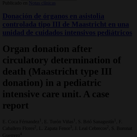
Publicado en
Notas clínicas
Donación de órganos en asistolia
controlada tipo III de Maastricht en una
unidad de cuidados intensivos pediátricos
Organ donation after
circulatory determination of
death (Maastricht type III
donation) in a pediatric
intensive care unit. A case
report
1
1
1
E. Coca Férnandez
, E. Turón Viñas
, S. Brió Sanagustín
, F.
2
3
2
Caballero Flores
, L. Zapata Fenor
, J. Leal Cebrecos
, S. Boronat
4
Guerrero