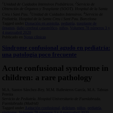
1
2
Unidad de Cuidados Intensivos Pediátricos.
Servicio de
Obtención de Órganos y Trasplante (SOOT). Hospital de la Santa
3
4
Creu i Sant Pau.
Unidad de Cuidados Intensivos.
Servicio de
Pediatría. Hospital de la Santa Creu i Sant Pau. Barcelona
Tagged under
Donación en asistolia,
pediatría,
trasplante de
órganos,
daño cerebral catastrófico,
niños,
Volumen 78 números 3 y
4 marzoabril 2020
Publicado en
Notas clínicas
Síndrome confusional agudo en pediatría:
una patología poco frecuente
Acute confusional syndrome in
children: a rare pathology
M.A. Santos Sánchez-Rey, M.M. Ballesteros García, M.A. Taboas
Pereira
Servicio de Pediatría. Hospital Universitario de Fuenlabrada.
Fuenlabrada (Madrid)
Tagged under
Agitación confusional,
delirium,
niños,
pediatría,
síndrome,
Volumen 78 números 3 y 4 marzoabril 2020