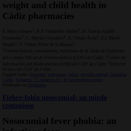
weight and child health in
Cádiz pharmacies
1
2
F. Mozo Alonso
, R.P. Fernández Jaldón
, D. García-Agulló
2
2
1
Fernández
, C. Macías González
, A. Virués Ávila
, F.J. Marín
1
3
Magán
, F. Vallejo Pérez de la Blanca
1
Farmacéuticos comunitarios, miembros de la Junta de Gobierno
2
del Colegio Oficial de Farmacéuticos (COF) de Cádiz.
Centro de
3
Información del Medicamento (CIM) del COF de Cádiz.
Director
técnico del COF de Cádiz
Tagged under
obesidad,
sobrepeso,
niños,
presión arterial,
farmacia,
Cádiz,
Volumen 75 números 9 y 10 septiembreoctubre
Publicado en
Originales
Fiebre-fobia nosocomial: un miedo
contagioso
Nosocomial fever phobia: an