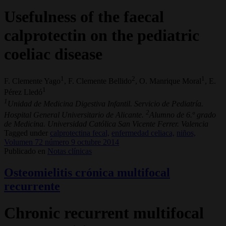
Usefulness of the faecal
calprotectin on the pediatric
coeliac disease
1
2
1
F. Clemente Yago
, F. Clemente Bellido
, O. Manrique Moral
, E.
1
Pérez Lledó
1
Unidad de Medicina Digestiva Infantil. Servicio de Pediatría.
2
Hospital General Universitario de Alicante.
Alumno de 6.º grado
de Medicina. Universidad Católica San Vicente Ferrer. Valencia
Tagged under
calprotectina fecal,
enfermedad celiaca,
niños,
Volumen 72 número 9 octubre 2014
Publicado en
Notas clínicas
Osteomielitis crónica multifocal
recurrente
Chronic recurrent multifocal