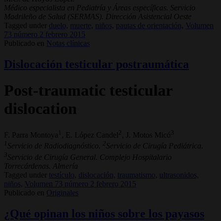
Médico especialista en Pediatría y Áreas específicas. Servicio
Madrileño de Salud (SERMAS). Dirección Asistencial Oeste
Tagged under
duelo,
muerte,
niños,
pautas de orientación,
Volumen
73 número 2 febrero 2015
Publicado en
Notas clínicas
Dislocación testicular postraumática
Post-traumatic testicular
dislocation
1
2
3
F. Parra Montoya
, E. López Candel
, J. Motos Micó
1
2
Servicio de Radiodiagnóstico.
Servicio de Cirugía Pediátrica.
3
Servicio de Cirugía General. Complejo Hospitalario
Torrecárdenas. Almería
Tagged under
testículo,
dislocación,
traumatismo,
ultrasonidos,
niños,
Volumen 73 número 2 febrero 2015
Publicado en
Originales
¿Qué opinan los niños sobre los payasos