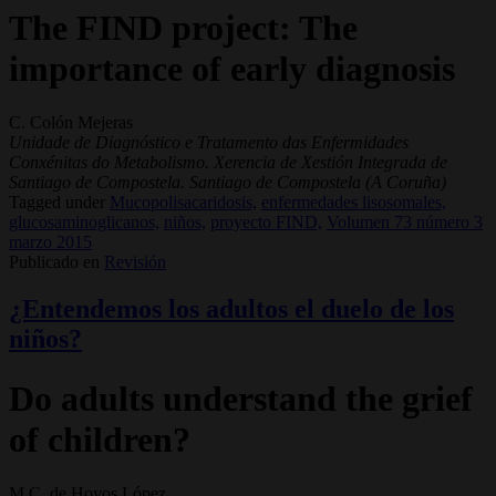
The FIND project: The
importance of early diagnosis
C. Colón Mejeras
Unidade de Diagnóstico e Tratamento das Enfermidades
Conxénitas do Metabolismo. Xerencia de Xestión Integrada de
Santiago de Compostela. Santiago de Compostela (A Coruña)
Tagged under
Mucopolisacaridosis,
enfermedades lisosomales,
glucosaminoglicanos,
niños,
proyecto FIND,
Volumen 73 número 3
marzo 2015
Publicado en
Revisión
¿Entendemos los adultos el duelo de los
niños?
Do adults understand the grief
of children?
M.C. de Hoyos López