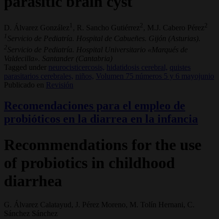
parasitic brain cyst
1
2
2
D. Álvarez González
, R. Sancho Gutiérrez
, M.J. Cabero Pérez
1
Servicio de Pediatría. Hospital de Cabueñes. Gijón (Asturias).
2
Servicio de Pediatría. Hospital Universitario «Marqués de
Valdecilla». Santander (Cantabria)
Tagged under
neurocisticercosis,
hidatidosis cerebral,
quistes
parasitarios cerebrales,
niños,
Volumen 75 números 5 y 6 mayojunio
Publicado en
Revisión
Recomendaciones para el empleo de
probióticos en la diarrea en la infancia
Recommendations for the use
of probiotics in childhood
diarrhea
G. Álvarez Calatayud, J. Pérez Moreno, M. Tolín Hernani, C.
Sánchez Sánchez