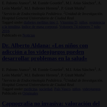
1
1
1
E. Palomo Atance
, M. Eunide Gourdet
, M.I. Arias Sánchez
, A.
2
1
1
León Martín
, M.J. Ballester Herrera
, P. Giralt Muiña
1
2
Servicio de Endocrinología Pediátrica.
Unidad de Investigación.
Hospital General Universitario de Ciudad Real
Tagged under
diabetes mellitus tipo 1,
Vitamina D,
niños,
resistencia
a la insulina,
índice de masa corporal,
Volumen 74 número 7 julio
2016
Publicado en
Noticias
Dr. Alberto Aldana: «Los niños con
adicción a los videojuegos pueden
desarrollar problemas en la salud»
1
1
1
E. Palomo Atance
, M. Eunide Gourdet
, M.I. Arias Sánchez
, A.
2
1
1
León Martín
, M.J. Ballester Herrera
, P. Giralt Muiña
1
2
Servicio de Endocrinología Pediátrica.
Unidad de Investigación.
Hospital General Universitario de Ciudad Real
Tagged under
medicina,
sociedad,
País Vasco,
niños,
videojuegos
Publicado en
Originales
Capnografía no invasiva: valoración del