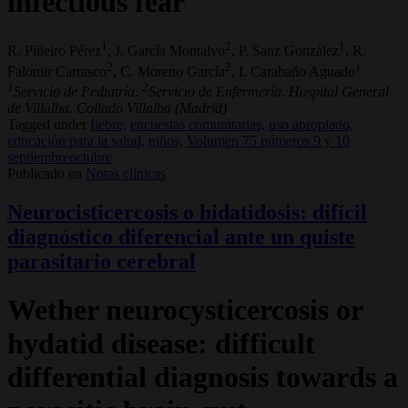
infectious fear
1
2
1
R. Piñeiro Pérez
, J. García Montalvo
, P. Sanz González
, R.
2
2
1
Falomir Carrasco
, C. Moreno García
, I. Carabaño Aguado
1
2
Servicio de Pediatría.
Servicio de Enfermería. Hospital General
de Villalba. Collado Villalba (Madrid)
Tagged under
fiebre,
encuestas comunitarias,
uso apropiado,
educación para la salud,
niños,
Volumen 75 números 9 y 10
septiembreoctubre
Publicado en
Notas clínicas
Neurocisticercosis o hidatidosis: difícil
diagnóstico diferencial ante un quiste
parasitario cerebral
Wether neurocysticercosis or
hydatid disease: difficult
differential diagnosis towards a