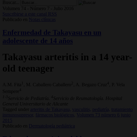
Buscar...
Volumen 74 - Número 7 - Julio 2016
Suscribirse a este canal RSS
Publicado en
Notas clínicas
Enfermedad de Takayasu en un
adolescente de 14 años
Takayasu arteritis in a 14 year-
old teenager
1
2
4
A.M. Fita
, M. Caballero Caballero
, A. Begazo Cruz
, P. Vela
4
Sempere
1-3
4
Servicio de Pediatría.
Servicio de Reumatología. Hospital
General Universitario de Alicante
Tagged under
arteritis de Takayasu,
vasculitis,
pediatría,
tratamiento
inmunosupresor,
fármacos biológicos,
Volumen 73 número 6 junio
2015
Publicado en
Dermatología pediátrica