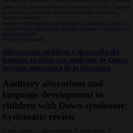
Residente de Pediatría.
Pediatra. Profesora de cátedra.
Profesor
6
titular. Grupo de Investigación en Neurociencias NeURos.
Escuela
de Medicina y Ciencias de la Salud. Universidad del Rosario.
Bogotá (Colombia)
Tagged under
trastornos del neurodesarrollo,
Síndrome de Down,
neuropsicología,
rehabilitación,
pediatría,
volumen 77 números 1 y 2
enerofebrero 2019
Publicado en
Revisión
Alteraciones auditivas y desarrollo del
lenguaje en niños con síndrome de Down:
revisión sistemática de la literatura
Auditory alterations and
language development in
children with Down syndrome:
Systematic review
L. Díaz-Galindo, C. Talero-Gutiérrez, R. Pinilla-Zuleta, N.