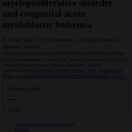
myeloproliferative disorder
and congenital acute
myeloblastic leukemia
1
1
H. Avellón Liaño, C. Mata Fernández
, I. Pescador Chamorro
, J.
2
Menárquez Palanca
1
Sección de Oncohematología Infantil. Hospital Materno-Infantil
2
«Gregorio Marañón».
Servicio de Anatomía Patológica. Hospital
General Universitario «Gregorio Marañón». Madrid
Tagged under
Volumen 66 número 9 octubre 2008,
Síndrome de
Down,
leucemia transitoria,
leucemia mieloblástica aguda,
GATA1
¿Perdiste tu Usuario/Contraseña?
Registro