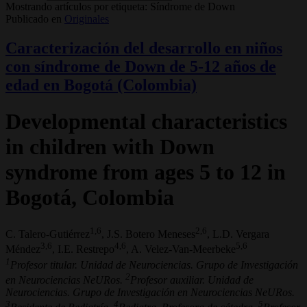
Mostrando artículos por etiqueta: Síndrome de Down
Publicado en
Originales
Caracterización del desarrollo en niños
con síndrome de Down de 5-12 años de
edad en Bogotá (Colombia)
Developmental characteristics
in children with Down
syndrome from ages 5 to 12 in
Bogotá, Colombia
1,6
2,6
C. Talero-Gutiérrez
, J.S. Botero Meneses
, L.D. Vergara
3,6
4,6
5,6
Méndez
, I.E. Restrepo
, A. Velez-Van-Meerbeke
1
Profesor titular. Unidad de Neurociencias. Grupo de Investigación
2
en Neurociencias NeURos.
Profesor auxiliar. Unidad de
Neurociencias. Grupo de Investigación en Neurociencias NeURos.
3
4
5