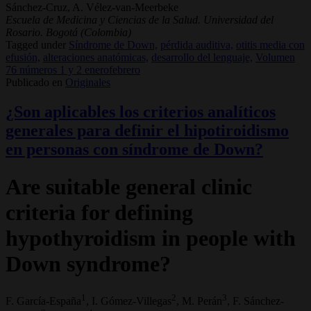
Sánchez-Cruz, A. Vélez-van-Meerbeke
Escuela de Medicina y Ciencias de la Salud. Universidad del
Rosario. Bogotá (Colombia)
Tagged under
Síndrome de Down,
pérdida auditiva,
otitis media con
efusión,
alteraciones anatómicas,
desarrollo del lenguaje,
Volumen
76 números 1 y 2 enerofebrero
Publicado en
Originales
¿Son aplicables los criterios analíticos
generales para definir el hipotiroidismo
en personas con síndrome de Down?
Are suitable general clinic
criteria for defining
hypothyroidism in people with
Down syndrome?
1
2
3
F. García-España
, I. Gómez-Villegas
, M. Perán
, F. Sánchez-