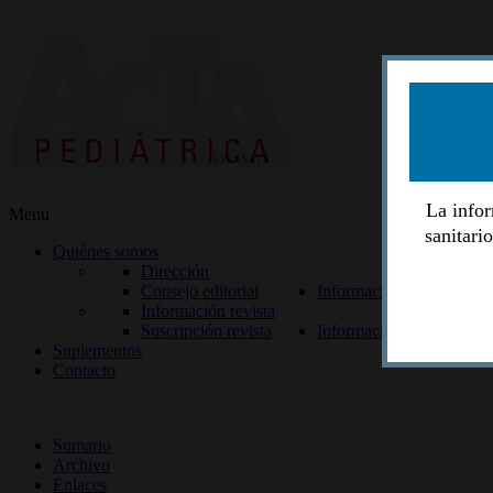
La infor
Menu
sanitari
Quiénes somos
Dirección
Consejo editorial
Información lectores
Información revista
Suscripción revista
Información autores
Suplementos
Contacto
ISSN 2014-2986
Sumario
Archivo
Enlaces