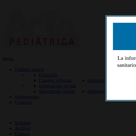
La infor
Menu
sanitari
Quiénes somos
Dirección
Consejo editorial
Información lectores
Información revista
Suscripción revista
Información autores
Suplementos
Contacto
ISSN 2014-2986
Sumario
Archivo
Enlaces