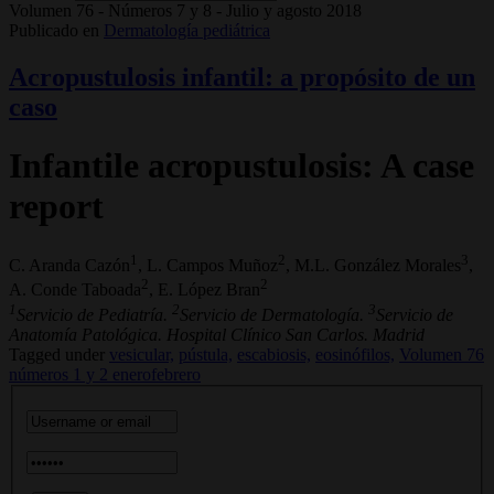
Volumen 76 - Números 7 y 8 - Julio y agosto 2018
Publicado en
Dermatología pediátrica
Acropustulosis infantil: a propósito de un
caso
Infantile acropustulosis: A case
report
1
2
3
C. Aranda Cazón
, L. Campos Muñoz
, M.L. González Morales
,
2
2
A. Conde Taboada
, E. López Bran
1
2
3
Servicio de Pediatría.
Servicio de Dermatología.
Servicio de
Anatomía Patológica. Hospital Clínico San Carlos. Madrid
Tagged under
vesicular,
pústula,
escabiosis,
eosinófilos,
Volumen 76
números 1 y 2 enerofebrero