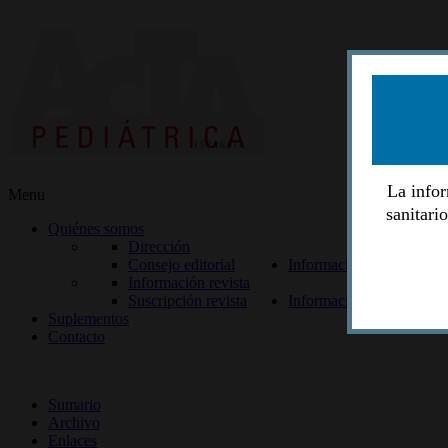
La infor
Menu
sanitari
Quiénes somos
Dirección
Consejo editorial
Información lectores
Información revista
Suscripción revista
Información autores
Suplementos
Contacto
ISSN 2014-2986
Sumario
Archivo
Enlaces