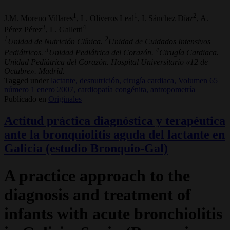
1
1
2
J.M. Moreno Villares
, L. Oliveros Leal
, I. Sánchez Díaz
, A.
3
4
Pérez Pérez
, L. Galletti
1
2
Unidad de Nutrición Clínica.
Unidad de Cuidados Intensivos
3
4
Pediátricos.
Unidad Pediátrica del Corazón.
Cirugía Cardiaca.
Unidad Pediátrica del Corazón. Hospital Universitario «12 de
Octubre». Madrid.
Tagged under
lactante,
desnutrición,
cirugía cardiaca,
Volumen 65
número 1 enero 2007,
cardiopatía congénita,
antropometría
Publicado en
Originales
Actitud práctica diagnóstica y terapéutica
ante la bronquiolitis aguda del lactante en
Galicia (estudio Bronquio-Gal)
A practice approach to the
diagnosis and treatment of
infants with acute bronchiolitis