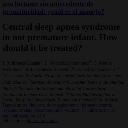
una lactante sin antecedente de
prematuridad: ¿cuál es el manejo?
Central sleep apnea syndrome
in not premature infant. How
should it be treated?
1
2
J. Rodríguez-Catalán
, L. González Domínguez
, C. Muñoz
2
3,4
1,4
Archidona
, M.F. Troncoso Acevedo
, G. Del Río Camacho
1
Servicio de Pediatría. Hospital Universitario Fundación Jiménez
2
Díaz. Madrid.
Servicio de Pediatría. Hospital General de Villalba.
3
Madrid.
Servicio de Neumología. Hospital Universitario
4
Fundación Jiménez Díaz. Madrid.
Unidad Multidisciplinar del
Sueño. Hospital Universitario Fundación Jiménez Díaz. Madrid
Tagged under
Síndrome de apneahipopnea del sueño central,
lactante,
cafeína,
polisomnografía,
volumen 77 números 9 y 10
septiembreoctubre 2019
Publicado en
Nutrición infantil