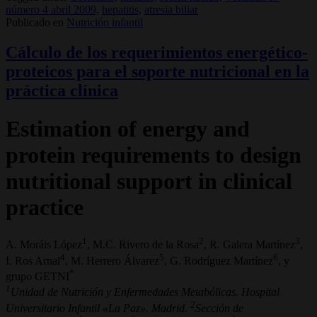
número 4 abril 2009,
hepatitis,
atresia biliar
Publicado en
Nutrición infantil
Cálculo de los requerimientos energético-
proteicos para el soporte nutricional en la
práctica clínica
Estimation of energy and
protein requirements to design
nutritional support in clinical
practice
1
2
3
A. Moráis López
, M.C. Rivero de la Rosa
, R. Galera Martínez
,
4
5
6
I. Ros Arnal
, M. Herrero Álvarez
, G. Rodríguez Martínez
, y
*
grupo GETNI
1
Unidad de Nutrición y Enfermedades Metabólicas. Hospital
2
Universitario Infantil «La Paz». Madrid.
Sección de