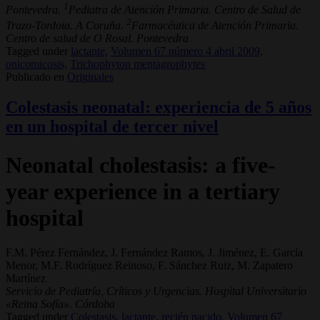
1
Pontevedra.
Pediatra de Atención Primaria. Centro de Salud de
2
Trazo-Tordoia. A Coruña.
Farmacéutica de Atención Primaria.
Centro de salud de O Rosal. Pontevedra
Tagged under
lactante,
Volumen 67 número 4 abril 2009,
onicomicosis,
Trichophyton mentagrophytes
Publicado en
Originales
Colestasis neonatal: experiencia de 5 años
en un hospital de tercer nivel
Neonatal cholestasis: a five-
year experience in a tertiary
hospital
F.M. Pérez Fernández, J. Fernández Ramos, J. Jiménez, E. García
Menor, M.F. Rodríguez Reinoso, F. Sánchez Ruiz, M. Zapatero
Martínez
Servicio de Pediatría, Críticos y Urgencias. Hospital Universitario
«Reina Sofía». Córdoba
Tagged under
Colestasis,
lactante,
recién nacido,
Volumen 67