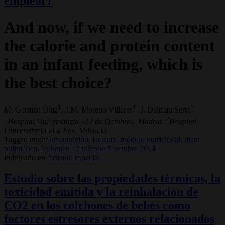
emplear?
And now, if we need to increase
the calorie and protein content
in an infant feeding, which is
the best choice?
1
1
2
M. Germán Díaz
, J.M. Moreno Villares
, J. Dalmau Serra
1
2
Hospital Universitario «12 de Octubre». Madrid.
Hospital
Universitario «La Fe». Valencia
Tagged under
desnutrición,
lactante,
módulo nutricional,
dieta
polimérica,
Volumen 72 número 9 octubre 2014
Publicado en
Artículo especial
Estudio sobre las propiedades térmicas, la
toxicidad emitida y la reinhalación de
CO2 en los colchones de bebés como
factores estresores externos relacionados