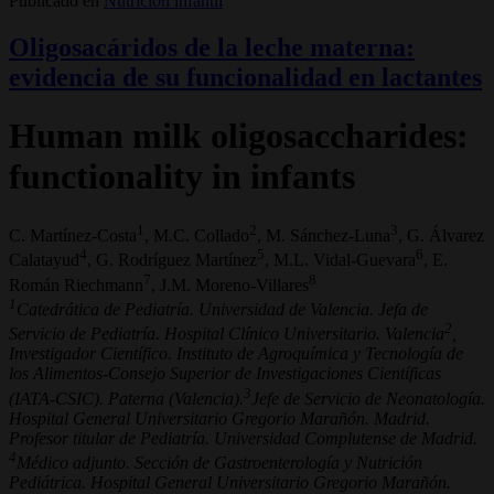
Publicado en
Nutrición infantil
Oligosacáridos de la leche materna:
evidencia de su funcionalidad en lactantes
Human milk oligosaccharides:
functionality in infants
1
2
3
C. Martínez-Costa
, M.C. Collado
, M. Sánchez-Luna
, G. Álvarez
4
5
6
Calatayud
, G. Rodríguez Martínez
, M.L. Vidal-Guevara
, E.
7
8
Román Riechmann
, J.M. Moreno-Villares
1
Catedrática de Pediatría. Universidad de Valencia. Jefa de
2
Servicio de Pediatría. Hospital Clínico Universitario. Valencia
,
Investigador Científico. Instituto de Agroquímica y Tecnología de
los Alimentos-Consejo Superior de Investigaciones Científicas
3
(IATA-CSIC). Paterna (Valencia).
Jefe de Servicio de Neonatología.
Hospital General Universitario Gregorio Marañón. Madrid.
Profesor titular de Pediatría. Universidad Complutense de Madrid.
4
Médico adjunto. Sección de Gastroenterología y Nutrición
Pediátrica. Hospital General Universitario Gregorio Marañón.