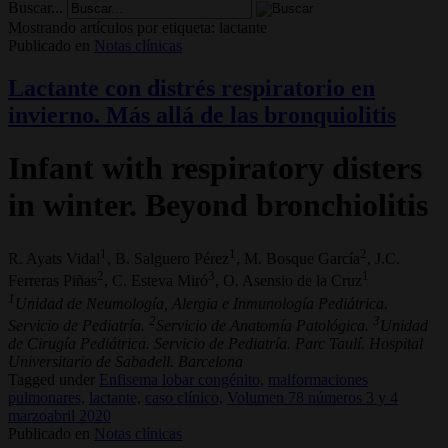
Buscar...
Mostrando artículos por etiqueta: lactante
Publicado en
Notas clínicas
Lactante con distrés respiratorio en
invierno. Más allá de las bronquiolitis
Infant with respiratory disters
in winter. Beyond bronchiolitis
1
1
2
R. Ayats Vidal
, B. Salguero Pérez
, M. Bosque García
, J.C.
2
3
1
Ferreras Piñas
, C. Esteva Miró
, O. Asensio de la Cruz
1
Unidad de Neumología, Alergia e Inmunología Pediátrica.
2
3
Servicio de Pediatría.
Servicio de Anatomía Patológica.
Unidad
de Cirugía Pediátrica. Servicio de Pediatría. Parc Taulí. Hospital
Universitario de Sabadell. Barcelona
Tagged under
Enfisema lobar congénito,
malformaciones
pulmonares,
lactante,
caso clínico,
Volumen 78 números 3 y 4
marzoabril 2020
Publicado en
Notas clínicas