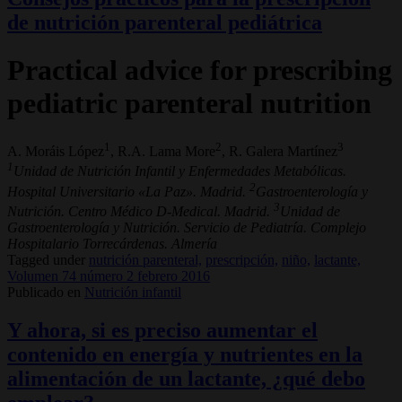
de nutrición parenteral pediátrica
Practical advice for prescribing
pediatric parenteral nutrition
1
2
3
A. Moráis López
, R.A. Lama More
, R. Galera Martínez
1
Unidad de Nutrición Infantil y Enfermedades Metabólicas.
2
Hospital Universitario «La Paz». Madrid.
Gastroenterología y
3
Nutrición. Centro Médico D-Medical. Madrid.
Unidad de
Gastroenterología y Nutrición. Servicio de Pediatría. Complejo
Hospitalario Torrecárdenas. Almería
Tagged under
nutrición parenteral,
prescripción,
niño,
lactante,
Volumen 74 número 2 febrero 2016
Publicado en
Nutrición infantil
Y ahora, si es preciso aumentar el
contenido en energía y nutrientes en la
alimentación de un lactante, ¿qué debo