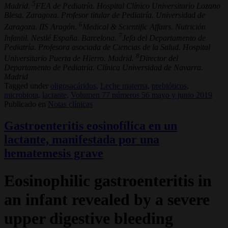
5
Madrid.
FEA de Pediatría. Hospital Clínico Universitario Lozano
Blesa. Zaragoza. Profesor titular de Pediatría. Universidad de
6
Zaragoza. IIS Aragón.
Medical & Scientific Affairs. Nutrición
7
Infantil. Nestlé España. Barcelona.
Jefa del Departamento de
Pediatría. Profesora asociada de Ciencias de la Salud. Hospital
8
Universitario Puerta de Hierro. Madrid.
Director del
Departamento de Pediatría. Clínica Universidad de Navarra.
Madrid
Tagged under
oligosacáridos,
Leche materna,
prebióticos,
microbiota,
lactante,
Volumen 77 números 56 mayo y junio 2019
Publicado en
Notas clínicas
Gastroenteritis eosinofílica en un
lactante, manifestada por una
hematemesis grave
Eosinophilic gastroenteritis in
an infant revealed by a severe
upper digestive bleeding