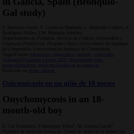
in Galicia, Spain (Bronquio-
Gal study)
F. Martinón-Torres, F. Contreras Martinón, L. Redondo Collazo, A.
Rodríguez Núñez, J.M. Martinón Sánchez
Departamento de Pediatría. Servicio de Críticos, Intermedios y
Urgencias Pediátricas. Hospital Clínico Universitario de Santiago
de Compostela. Universidad de Santiago de Compostela
Tagged under
tratamiento,
diagnóstico,
lactante,
corticoides,
Volumen 65 número 1 enero 2007,
bronquiolitis viral,
broncodilatadores,
medicina basada en la evidencia
Publicado en
Notas clínicas
Onicomicosis en un niño de 18 meses
Onychomycosis in an 18-
month-old boy
1
2
E. Cid Fernández, P. Meseguer Yebra
, M. Guerra García
Pediatra de Atención Primaria. Centro de Salud de O Rosal-Oia.