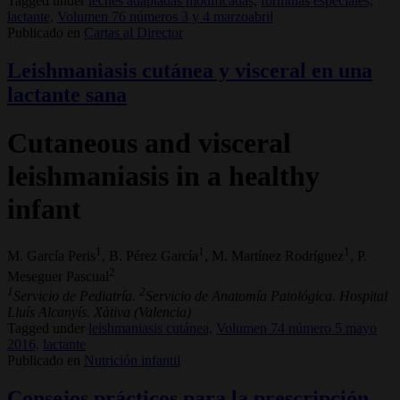
Tagged under
leches adaptadas modificadas,
fórmulas especiales,
lactante,
Volumen 76 números 3 y 4 marzoabril
Publicado en
Cartas al Director
Leishmaniasis cutánea y visceral en una
lactante sana
Cutaneous and visceral
leishmaniasis in a healthy
infant
1
1
1
M. García Peris
, B. Pérez García
, M. Martínez Rodríguez
, P.
2
Meseguer Pascual
1
2
Servicio de Pediatría.
Servicio de Anatomía Patológica. Hospital
Lluís Alcanyís. Xàtiva (Valencia)
Tagged under
leishmaniasis cutánea,
Volumen 74 número 5 mayo
2016,
lactante
Publicado en
Nutrición infantil
Consejos prácticos para la prescripción