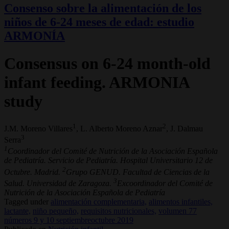
Consenso sobre la alimentación de los
niños de 6-24 meses de edad: estudio
ARMONÍA
Consensus on 6-24 month-old
infant feeding. ARMONIA
study
1
2
J.M. Moreno Villares
, L. Alberto Moreno Aznar
, J. Dalmau
3
Serra
1
Coordinador del Comité de Nutrición de la Asociación Española
de Pediatría. Servicio de Pediatría. Hospital Universitario 12 de
2
Octubre. Madrid.
Grupo GENUD. Facultad de Ciencias de la
3
Salud. Universidad de Zaragoza.
Excoordinador del Comité de
Nutrición de la Asociación Española de Pediatría
Tagged under
alimentación complementaria,
alimentos infantiles,
lactante,
niño pequeño,
requisitos nutricionales,
volumen 77
números 9 y 10 septiembreoctubre 2019