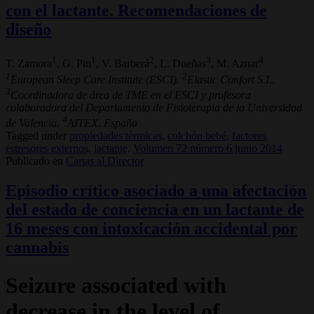
con el lactante. Recomendaciones de
diseño
1
1
2
3
4
T. Zamora
, G. Pin
, V. Barberá
, L. Dueñas
, M. Aznar
1
2
European Sleep Care Institute (ESCI).
Elastic Confort S.L.
3
Coordinadora de área de TME en el ESCI y profesora
colaboradora del Departamento de Fisioterapia de la Universidad
4
de Valencia.
AITEX. España
Tagged under
propiedades térmicas,
colchón bebé,
factores
estresores externos,
lactante,
Volumen 72 número 6 junio 2014
Publicado en
Cartas al Director
Episodio crítico asociado a una afectación
del estado de conciencia en un lactante de
16 meses con intoxicación accidental por
cannabis
Seizure associated with
decrease in the level of