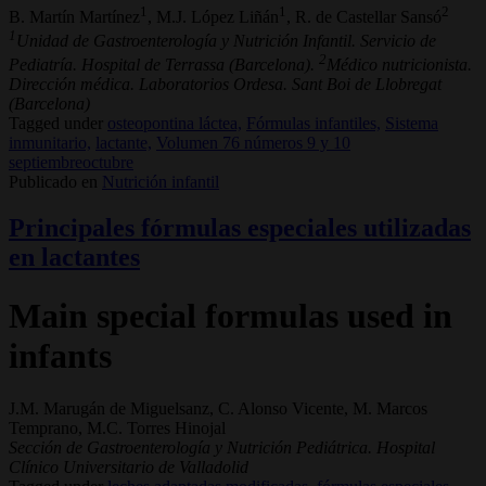
1
1
2
B. Martín Martínez
, M.J. López Liñán
, R. de Castellar Sansó
1
Unidad de Gastroenterología y Nutrición Infantil. Servicio de
2
Pediatría. Hospital de Terrassa (Barcelona).
Médico nutricionista.
Dirección médica. Laboratorios Ordesa. Sant Boi de Llobregat
(Barcelona)
Tagged under
osteopontina láctea,
Fórmulas infantiles,
Sistema
inmunitario,
lactante,
Volumen 76 números 9 y 10
septiembreoctubre
Publicado en
Nutrición infantil
Principales fórmulas especiales utilizadas
en lactantes
Main special formulas used in
infants
J.M. Marugán de Miguelsanz, C. Alonso Vicente, M. Marcos
Temprano, M.C. Torres Hinojal
Sección de Gastroenterología y Nutrición Pediátrica. Hospital
Clínico Universitario de Valladolid