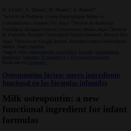
1
2
3
4
K. Ait Idir
, A. Tibouk
, M. Moubri
, A. Benired
1
Servicio de Pediatría. Centro Especializado Militar en
2
Consultaciones. Hussein Dey. Argel.
Servicio de Anatomía
3
Patológica. Hospital Central Universitario Militar. Argel.
Servicio
de Pediatría. Hospital Universitario Nafissa Hamoud. Hussein Dey.
4
Argel.
Servicio de Cirugía Infantil. Hospital Central Universitario
Militar. Argel (Argelia)
Tagged under
gastroenteritis eosinofílica,
lactante,
hematemesis,
histología,
Volumen 76 números 9 y 10 septiembreoctubre
Publicado en
Originales
Osteopontina láctea: nuevo ingrediente
funcional en las fórmulas infantiles
Milk osteopontin: a new
functional ingredient for infant
formulas