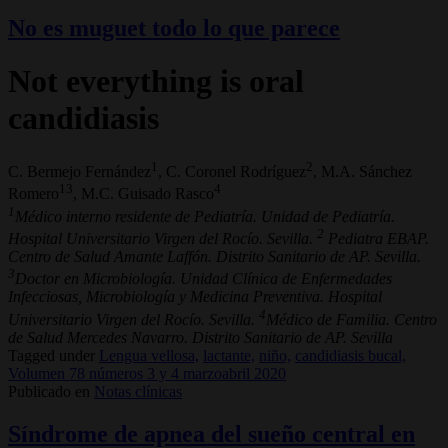
No es muguet todo lo que parece
Not everything is oral
candidiasis
1
2
C. Bermejo Fernández
, C. Coronel Rodríguez
, M.A. Sánchez
13
4
Romero
, M.C. Guisado Rasco
1
Médico interno residente de Pediatría. Unidad de Pediatría.
2
Hospital Universitario Virgen del Rocío. Sevilla.
Pediatra EBAP.
Centro de Salud Amante Laffón. Distrito Sanitario de AP. Sevilla.
3
Doctor en Microbiología. Unidad Clínica de Enfermedades
Infecciosas, Microbiología y Medicina Preventiva. Hospital
4
Universitario Virgen del Rocío. Sevilla.
Médico de Familia. Centro
de Salud Mercedes Navarro. Distrito Sanitario de AP. Sevilla
Tagged under
Lengua vellosa,
lactante,
niño,
candidiasis bucal,
Volumen 78 números 3 y 4 marzoabril 2020
Publicado en
Notas clínicas
Síndrome de apnea del sueño central en