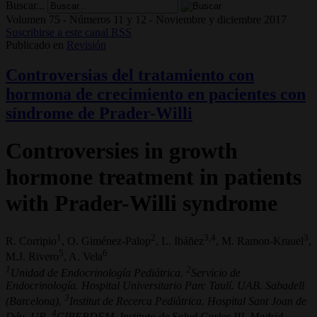
Buscar...
Volumen 75 - Números 11 y 12 - Noviembre y diciembre 2017
Suscribirse a este canal RSS
Publicado en
Revisión
Controversias del tratamiento con
hormona de crecimiento en pacientes con
síndrome de Prader-Willi
Controversies in growth
hormone treatment in patients
with Prader-Willi syndrome
1
2
3,4
3
R. Corripio
, O. Giménez-Palop
, L. Ibáñez
, M. Ramon-Krauel
,
5
6
M.J. Rivero
, A. Vela
1
2
Unidad de Endocrinología Pediátrica.
Servicio de
Endocrinología. Hospital Universitario Parc Taulí. UAB. Sabadell
3
(Barcelona).
Institut de Recerca Pediàtrica. Hospital Sant Joan de
4
Déu. UB.
CIBERDEM. Instituto de Salud Carlos III. Madrid.