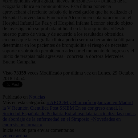
«Bronquiolitis viral aguda, nuevos horizontes» o «Utilidad de la
ecografía clínica en bronquiolitis». Esta última ponencia
aprovechará el reciente trabajo de investigación que ha realizado el
Hospital Universitario Fundación Alcorcón en colaboración con el
Hospital Infantil La Paz y el Hospital Infanta Leonor, siendo objeto
de investigación su probada utilidad en la bronquiolitis. «Desde
nuestro punto de vista, y de acuerdo a los resultados obtenidos,
creemos que la ecografía clínica podría ser una herramienta útil para
determinar en los pacientes de bronquiolitis el riesgo de necesitar
soporte respiratorio permitiendo adecuar el momento de ingreso y el
inicio de terapias más agresivas» concreta la doctora Mercedes
Bueno Campaña.
Visto
73359
veces
Modificado por última vez en Lunes, 29 Octubre
2018 14:54
Publicado en
Noticias
Más en esta categoría:
« AECOM y Biomarín organizan en Madrid
la V Reunión Científica Post SSIEM
En su congreso anual, la
Sociedad Española de Pediatría Extrahospitalaria actualiza las pautas
de abordaje de la enfermedad en el Simposio «Novedades en
enuresis nocturna» »
Inicia sesión para enviar comentarios
volver arriba