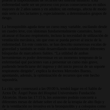
prueba la disponibilidad de recursos del sistema sanitario. Esta
enfermedad suele ser un proceso con pocas consecuencias en niños
mayores de 2 años sanos y en adultos; sin embargo, afecta de modo
más serio a los lactantes y, especialmente, a determinados grupos de
riesgo.
La bronquiolitis aguda tiene un curso muy variable, oscilando desde
un cuadro leve, con síntomas fundamentalmente catarrales, hasta
alcanzar el fracaso respiratorio, incluso la necesidad de utilización de
ventilación mecánica, sin que esto se pueda prever al inicio de la
enfermedad. En este contexto, se han descrito numerosas escalas de
gravedad y también se están desarrollando notablemente diferentes
búsquedas de marcadores fiables. “La utilidad de ambas
herramientas es poder determinar en un momento temprano de la
enfermedad qué pacientes van a presentar un curso más grave,
pudiendo beneficiarse del ingreso y del inicio precoz de un soporte
respiratorio dirigido”, explica la doctora Mercedes Bueno,
apuntando, además, la optimización de recursos que este hecho
supondría.
La cita, que comenzará a las 09:00 h, tendrá lugar en el Salón de
Actos Dr. Ángel Puras del Hospital Universitario Fundación
Alcorcón. Hasta las 17:15 h, los asistentes podrán concurrir a
diferentes mesas de debate sobre el uso de la terapia de alto flujo y
de la ventilación no invasiva en la bronquiolitis y a coloquios como