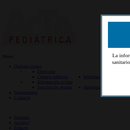
La infor
Menu
sanitari
Quiénes somos
Dirección
Consejo editorial
Información lectores
Información revista
Suscripción revista
Información autores
Suplementos
Contacto
ISSN 2014-2986
Sumario
Archivo
Enlaces