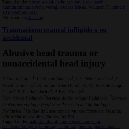
Tagged under
Abuso sexual,
maltrato infantil,
evaluación
multidisciplinar,
prueba verbal,
pruebas físicas,
Volumen 71 número
10 noviembre 2013
Publicado en
Revisión
Traumatismo craneal infligido o no
accidental
Abusive head trauma or
nonaccidental head injury
1
1
1
P. Guerra García
, I. Gimeno Sánchez
, L.P. Peña González
, P.
1
2
Avedillo Jiménez
, R. Simón de las Heras
, A. Martínez de Aragón
3
4
5
Calvo
, P. Tejada Palacios
, P. Rojo Conejo
1
2
3
Servicio de Pediatría.
Servicio de Neurología Pediátrica.
Servicio
4
de Neurorradiología Pediátrica.
Servicio de Oftalmología
5
Pediátrica.
Unidad de Lactantes e Inmunodeficiencias. Hospital
Universitario «12 de Octubre». Madrid
Tagged under
maltrato infantil,
traumatismo craneal no
accidental/infligido,
hemorragia subdural,
hemorragias retinianas,