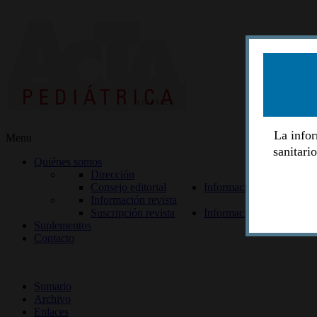
La infor
Menu
sanitari
Quiénes somos
Dirección
Consejo editorial
Información lectores
Información revista
Suscripción revista
Información autores
Suplementos
Contacto
ISSN 2014-2986
Sumario
Archivo
Enlaces