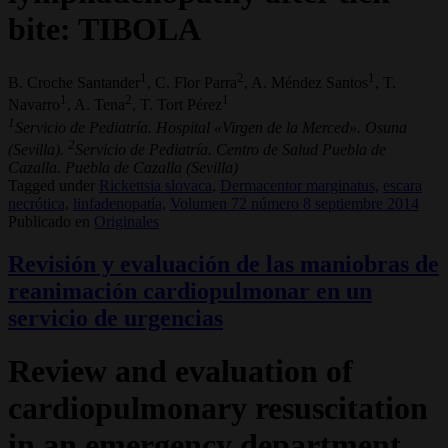
bite: TIBOLA
1
2
1
B. Croche Santander
, C. Flor Parra
, A. Méndez Santos
, T.
1
2
1
Navarro
, A. Tena
, T. Tort Pérez
1
Servicio de Pediatría. Hospital «Virgen de la Merced». Osuna
2
(Sevilla).
Servicio de Pediatría. Centro de Salud Puebla de
Cazalla. Puebla de Cazalla (Sevilla)
Tagged under
Rickettsia slovaca,
Dermacentor marginatus,
escara
necrótica,
linfadenopatía,
Volumen 72 número 8 septiembre 2014
Publicado en
Originales
Revisión y evaluación de las maniobras de
reanimación cardiopulmonar en un
servicio de urgencias
Review and evaluation of
cardiopulmonary resuscitation
in an emergency department