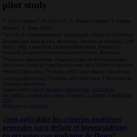
pilot study
1
2
3
V. Varea Calderón
, H. Hocevar
, A. Soriano Arandes
, I. Aguilar
4
5
Moliner
, E. Suma Pezzi
1
Sección de Gastroenterología, Hepatología y Nutrición Pediátrica.
2
Hospital Sant Joan de Déu. Barcelona.
Servicio de Pediatría. CAP
Martí i Julià. Cornellà de Llobregat (Barcelona). Servicio de
Pediatría. Hospital Universitario Quirón Dexeus. Barcelona.
3
Pediatra y epidemiólogo. Programa Especial de Enfermedades
Infecciosas. Unitat de Salut Internacional Vall d’Hebron-Drassanes.
4
PROSICS Barcelona.
Pediatra. ABS Camps Blancs. Sant Boi de
5
Llobregat (Barcelona).
Pediatra. ABS Sant Josep. L’Hospitalet de
Llobregat (Barcelona)
Tagged under
cólicos,
lactantes,
calprotectina,
probióticos,
microbiota,
Lactobacillus reuteri,
Volumen 72 número 8 septiembre
2014
Publicado en
Originales
¿Son aplicables los criterios analíticos
generales para definir el hipotiroidismo
en personas con síndrome de Down?