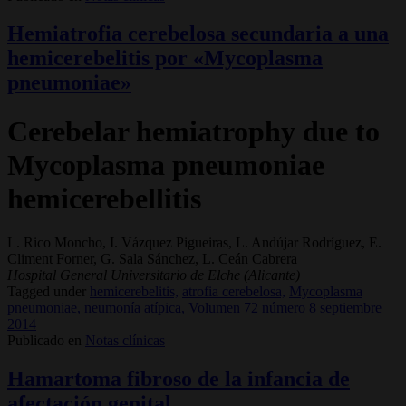
Hemiatrofia cerebelosa secundaria a una
hemicerebelitis por «Mycoplasma
pneumoniae»
Cerebelar hemiatrophy due to
Mycoplasma pneumoniae
hemicerebellitis
L. Rico Moncho, I. Vázquez Pigueiras, L. Andújar Rodríguez, E.
Climent Forner, G. Sala Sánchez, L. Ceán Cabrera
Hospital General Universitario de Elche (Alicante)
Tagged under
hemicerebelitis,
atrofia cerebelosa,
Mycoplasma
pneumoniae,
neumonía atípica,
Volumen 72 número 8 septiembre
2014
Publicado en
Notas clínicas
Hamartoma fibroso de la infancia de
afectación genital