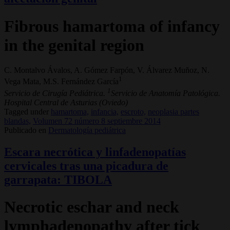
Fibrous hamartoma of infancy
in the genital region
C. Montalvo Ávalos, A. Gómez Farpón, V. Álvarez Muñoz, N.
1
Vega Mata, M.S. Fernández García
1
Servicio de Cirugía Pediátrica.
Servicio de Anatomía Patológica.
Hospital Central de Asturias (Oviedo)
Tagged under
hamartoma,
infancia,
escroto,
neoplasia partes
blandas,
Volumen 72 número 8 septiembre 2014
Publicado en
Dermatología pediátrica
Escara necrótica y linfadenopatías
cervicales tras una picadura de
garrapata: TIBOLA
Necrotic eschar and neck
lymphadenopathy after tick