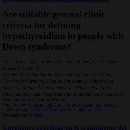
Are suitable general clinic
criteria for defining
hypothyroidism in people with
Down syndrome?
1
2
3
F. García-España
, I. Gómez-Villegas
, M. Perán
, F. Sánchez-
3
4
Jiménez
, S. Perán
1
Sección de Epidemiología. Delegación de Salud de Málaga.
2
Servicio de Farmacia. Hospital Universitario «Virgen de la
3
Victoria». Málaga.
Departamento de Ciencias de la Salud.
4
Universidad de Jaén.
Departamento de Bioquímica. Facultad de
Medicina. Universidad de Málaga
Tagged under
Síndrome de Down,
hipotiroidismo,
diagnóstico,
epidemiología,
Volumen 72 número 8 septiembre 2014
Publicado en
Revisión
Cuestiones prácticas en el tratamiento del