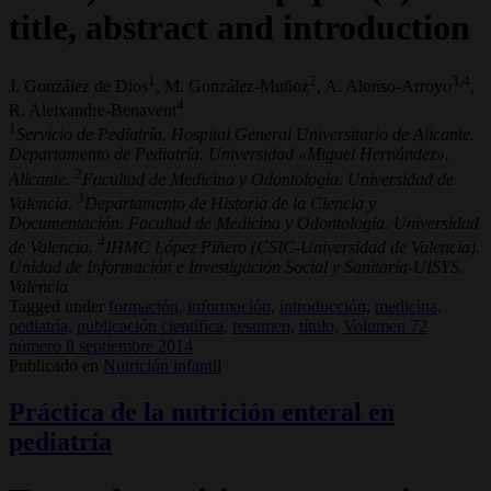
title, abstract and introduction
1
2
3,4
J. González de Dios
, M. González-Muñoz
, A. Alonso-Arroyo
,
4
R. Aleixandre-Benavent
1
Servicio de Pediatría. Hospital General Universitario de Alicante.
Departamento de Pediatría. Universidad «Miguel Hernández».
2
Alicante.
Facultad de Medicina y Odontología. Universidad de
3
Valencia.
Departamento de Historia de la Ciencia y
Documentación. Facultad de Medicina y Odontología. Universidad
4
de Valencia.
IHMC López Piñero (CSIC-Universidad de Valencia).
Unidad de Información e Investigación Social y Sanitaria-UISYS.
Valencia
Tagged under
formación,
información,
introducción,
medicina,
pediatría,
publicación científica,
resumen,
título,
Volumen 72
número 8 septiembre 2014
Publicado en
Nutrición infantil
Práctica de la nutrición enteral en
pediatría