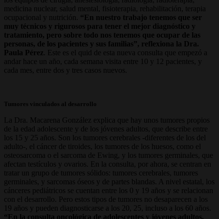
medicina nuclear, salud mental, fisioterapia, rehabilitación, terapia
ocupacional y nutrición.
“En nuestro trabajo tenemos que ser
muy técnicos y rigurosos para tener el mejor diagnóstico y
tratamiento, pero sobre todo nos tenemos que ocupar de las
personas, de los pacientes y sus familias”, reflexiona la Dra.
Paula Pérez
. Este es el quid de esta nueva consulta que empezó a
andar hace un año, cada semana visita entre 10 y 12 pacientes, y
cada mes, entre dos y tres casos nuevos.
Tumores vinculados al desarrollo
La Dra. Macarena González explica que hay unos tumores propios
de la edad adolescente y de los jóvenes adultos, que describe entre
los 15 y 25 años. Son los tumores cerebrales -diferentes de los del
adulto-, el cáncer de tiroides, los tumores de los huesos, como el
osteosarcoma o el sarcoma de Ewing, y los tumores germinales, que
afectan testículos y ovarios. En la consulta, por ahora, se centran en
tratar un grupo de tumores sólidos: tumores cerebrales, tumores
germinales, y sarcomas óseos y de partes blandas. A nivel estatal, los
cánceres pediátricos se cuentan entre los 0 y 19 años y se relacionan
con el desarrollo. Pero estos tipos de tumores no desaparecen a los
19 años y pueden diagnosticarse a los 20, 25, incluso a los 60 años.
“En la consulta oncológica de adolescentes y jóvenes adultos,