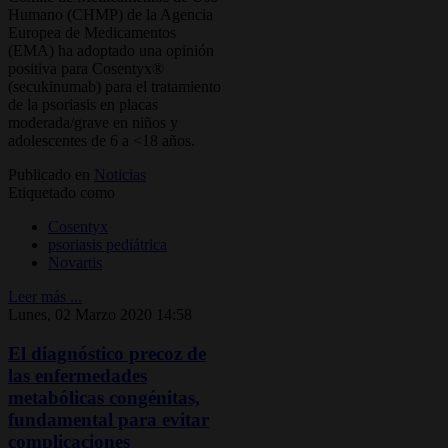
Humano (CHMP) de la Agencia
Europea de Medicamentos
(EMA) ha adoptado una opinión
positiva para Cosentyx®
(secukinumab) para el tratamiento
de la psoriasis en placas
moderada/grave en niños y
adolescentes de 6 a <18 años.
Publicado en
Noticias
Etiquetado como
Cosentyx
psoriasis pediátrica
Novartis
Leer más ...
Lunes, 02 Marzo 2020 14:58
El diagnóstico precoz de
las enfermedades
metabólicas congénitas,
fundamental para evitar
complicaciones