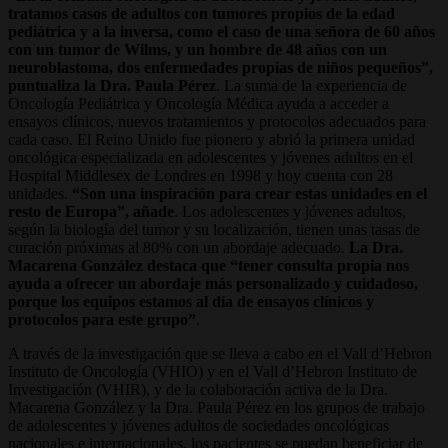
tratamos casos de adultos con tumores propios de la edad
pediátrica y a la inversa, como el caso de una señora de 60 años
con un tumor de Wilms, y un hombre de 48 años con un
neuroblastoma, dos enfermedades propias de niños pequeños”,
puntualiza la Dra. Paula Pérez
. La suma de la experiencia de
Oncología Pediátrica y Oncología Médica ayuda a acceder a
ensayos clínicos, nuevos tratamientos y protocolos adecuados para
cada caso. El Reino Unido fue pionero y abrió la primera unidad
oncológica especializada en adolescentes y jóvenes adultos en el
Hospital Middlesex de Londres en 1998 y hoy cuenta con 28
unidades.
“Son una inspiración para crear estas unidades en el
resto de Europa”, añade
. Los adolescentes y jóvenes adultos,
según la biología del tumor y su localización, tienen unas tasas de
curación próximas al 80% con un abordaje adecuado.
La Dra.
Macarena González destaca que “tener consulta propia nos
ayuda a ofrecer un abordaje más personalizado y cuidadoso,
porque los equipos estamos al día de ensayos clínicos y
protocolos para este grupo”
.
A través de la investigación que se lleva a cabo en el Vall d’Hebron
Instituto de Oncología (VHIO) y en el Vall d’Hebron Instituto de
Investigación (VHIR), y de la colaboración activa de la Dra.
Macarena González y la Dra. Paula Pérez en los grupos de trabajo
de adolescentes y jóvenes adultos de sociedades oncológicas
nacionales e internacionales, los pacientes se puedan beneficiar de