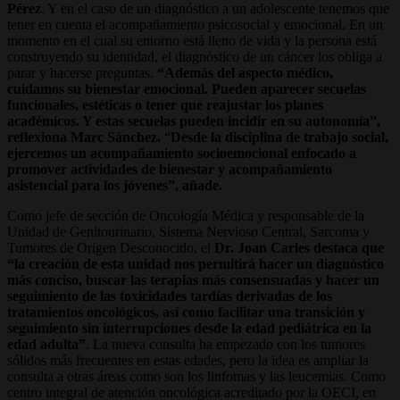
Pérez
. Y en el caso de un diagnóstico a un adolescente tenemos que
tener en cuenta el acompañamiento psicosocial y emocional. En un
momento en el cual su entorno está lleno de vida y la persona está
construyendo su identidad, el diagnóstico de un cáncer los obliga a
parar y hacerse preguntas.
“Además del aspecto médico,
cuidamos su bienestar emocional. Pueden aparecer secuelas
funcionales, estéticas o tener que reajustar los planes
académicos. Y estas secuelas pueden incidir en su autonomía”,
reflexiona Marc Sánchez.
“
Desde la disciplina de trabajo social,
ejercemos un acompañamiento socioemocional enfocado a
promover actividades de bienestar y acompañamiento
asistencial para los jóvenes”, añade.
Como jefe de sección de Oncología Médica y responsable de la
Unidad de Genitourinario, Sistema Nervioso Central, Sarcoma y
Tumores de Origen Desconocido, el
Dr. Joan Carles destaca que
“la creación de esta unidad nos permitirá hacer un diagnóstico
más conciso, buscar las terapias más consensuadas y hacer un
seguimiento de las toxicidades tardías derivadas de los
tratamientos oncológicos, así como facilitar una transición y
seguimiento sin interrupciones desde la edad pediátrica en la
edad adulta”
. La nueva consulta ha empezado con los tumores
sólidos más frecuentes en estas edades, pero la idea es ampliar la
consulta a otras áreas como son los linfomas y las leucemias. Como
centro integral de atención oncológica acreditado por la OECI, en