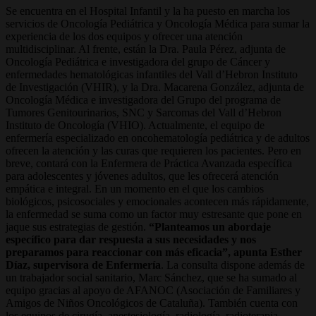
Se encuentra en el Hospital Infantil y la ha puesto en marcha los
servicios de Oncología Pediátrica y Oncología Médica para sumar la
experiencia de los dos equipos y ofrecer una atención
multidisciplinar. Al frente, están la Dra. Paula Pérez, adjunta de
Oncología Pediátrica e investigadora del grupo de Cáncer y
enfermedades hematológicas infantiles del Vall d’Hebron Instituto
de Investigación (VHIR), y la Dra. Macarena González, adjunta de
Oncología Médica e investigadora del Grupo del programa de
Tumores Genitourinarios, SNC y Sarcomas del Vall d’Hebron
Instituto de Oncología (VHIO). Actualmente, el equipo de
enfermería especializado en oncohematología pediátrica y de adultos
ofrecen la atención y las curas que requieren los pacientes. Pero en
breve, contará con la Enfermera de Práctica Avanzada específica
para adolescentes y jóvenes adultos, que les ofrecerá atención
empática e integral. En un momento en el que los cambios
biológicos, psicosociales y emocionales acontecen más rápidamente,
la enfermedad se suma como un factor muy estresante que pone en
jaque sus estrategias de gestión.
“Planteamos un abordaje
específico para dar respuesta a sus necesidades y nos
preparamos para reaccionar con más eficacia”, apunta Esther
Díaz, supervisora de Enfermería
. La consulta dispone además de
un trabajador social sanitario, Marc Sánchez, que se ha sumado al
equipo gracias al apoyo de AFANOC (Asociación de Familiares y
Amigos de Niños Oncológicos de Cataluña). También cuenta con
los equipos de cirugía, anestesiología, radiología, radioterapia,