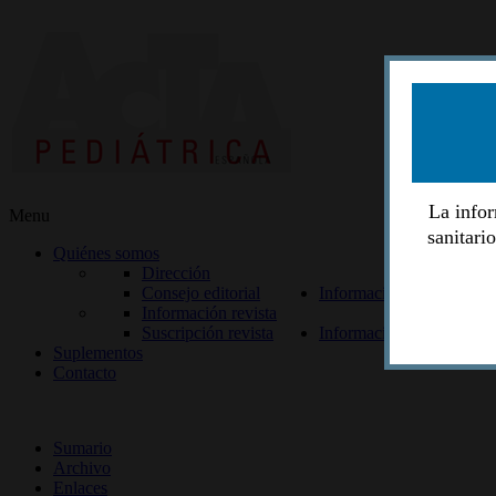
La infor
Menu
sanitari
Quiénes somos
Dirección
Consejo editorial
Información lectores
Información revista
Suscripción revista
Información autores
Suplementos
Contacto
ISSN 2014-2986
Sumario
Archivo
Enlaces