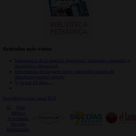
Artículos más vistos
Importancia de la mancha mongólica: síndromes asociados y
diagnóstico diferencial
Importancia del hoyuelo sacro: marcador cutáneo de
disrafismo espinal cerrado
Y ya son 63 años…
Suscribirse a este canal RSS