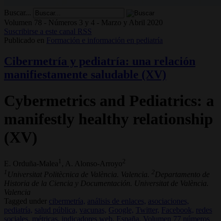
Buscar...
Volumen 78 - Números 3 y 4 - Marzo y Abril 2020
Suscribirse a este canal RSS
Publicado en
Formación e información en pediatría
Cibermetría y pediatría: una relación
manifiestamente saludable (XV)
Cybermetrics and Pediatrics: a
manifestly healthy relationship
(XV)
1
2
E. Orduña-Malea
, A. Alonso-Arroyo
1
2
Universitat Politècnica de València. Valencia.
Departamento de
Historia de la Ciencia y Documentación. Universitat de València.
Valencia
Tagged under
cibermetría,
análisis de enlaces,
asociaciones,
pediatría,
salud pública,
vacunas,
Google,
Twitter,
Facebook,
redes
sociales,
métricas,
indicadores web,
España,
Volumen 77 números