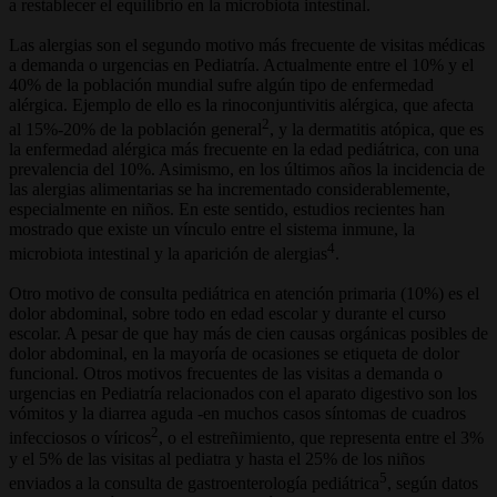
a restablecer el equilibrio en la microbiota intestinal.
Las alergias son el segundo motivo más frecuente de visitas médicas
a demanda o urgencias en Pediatría. Actualmente entre el 10% y el
40% de la población mundial sufre algún tipo de enfermedad
alérgica. Ejemplo de ello es la rinoconjuntivitis alérgica, que afecta
2
al 15%-20% de la población general
, y la dermatitis atópica, que es
la enfermedad alérgica más frecuente en la edad pediátrica, con una
prevalencia del 10%. Asimismo, en los últimos años la incidencia de
las alergias alimentarias se ha incrementado considerablemente,
especialmente en niños. En este sentido, estudios recientes han
mostrado que existe un vínculo entre el sistema inmune, la
4
microbiota intestinal y la aparición de alergias
.
Otro motivo de consulta pediátrica en atención primaria (10%) es el
dolor abdominal, sobre todo en edad escolar y durante el curso
escolar. A pesar de que hay más de cien causas orgánicas posibles de
dolor abdominal, en la mayoría de ocasiones se etiqueta de dolor
funcional. Otros motivos frecuentes de las visitas a demanda o
urgencias en Pediatría relacionados con el aparato digestivo son los
vómitos y la diarrea aguda -en muchos casos síntomas de cuadros
2
infecciosos o víricos
, o el estreñimiento, que representa entre el 3%
y el 5% de las visitas al pediatra y hasta el 25% de los niños
5
enviados a la consulta de gastroenterología pediátrica
, según datos