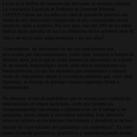
La tos es el motivo de consulta más frecuente en atención primaria.
La Asociación Española de Pediatría de Atención Primaria
(AEPAP) estima que los niños en edad de guardería padecen una
media de seis infecciones respiratorias al año, concentradas en los
meses de otoño a invierno. Por otro lado, más del 50% de los niños
padece algún episodio de tos con sibilancias en los primeros años de
2
vida y un tercio sufre asma bronquial a los seis años
.
Generalmente, las infecciones de las vías respiratorias son
provocadas por microorganismos, como virus, bacterias u hongos de
diversos tipos, por lo que la mejor manera de prevenirlos es a través
de un sistema inmunológico fuerte. Para ello es fundamental una
buena nutrición, ya que los alimentos que consumimos y nuestro
modo de vida pueden alterar la microbiota intestinal que, entre otras
funciones, se encarga de proteger nuestro organismo frente a
enfermedades.
No obstante, el uso de antibióticos que se recetan para combatir las
enfermedades de origen bacteriano, como por ejemplo las
faringoamigdalitis bacterianas o inflamaciones de la faringe y las
amígdalas, puede alterar la microbiota intestinal. Esta alteración
provoca cambios en los patrones microbianos y metabólicos incluso
3
durante las fases iniciales del tratamiento con antibióticos
. En estos
casos, el uso de prebióticos, probióticos y simbióticos puede ayudar