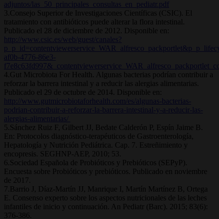
adjuntos/las_50_principales_consultas_en_pediatr.pdf
3.Consejo Superior de Investigaciones Científicas (CSIC). El
tratamiento con antibióticos puede alterar la flora intestinal.
Publicado el 28 de diciembre de 2012. Disponible en:
http://www.csic.es/web/guest/canales?
p_p_id=contentviewerservice_WAR_alfresco_packportlet&p_p_li
af0b-4776-86e3-
f7e8c63fd997&_contentviewerservice_WAR_alfresco_packportlet_
4.Gut Microbiota For Health. Algunas bacterias podrían contribuir a
reforzar la barrera intestinal y a reducir las alergias alimentarias.
Publicado el 29 de octubre de 2014. Disponible en:
http://www.gutmicrobiotaforhealth.com/es/algunas-bacterias-
podrian-contribuir-a-reforzar-la-barrera-intestinal-y-a-reducir-las-
alergias-alimentarias/
5.Sánchez Ruiz F, Gilbert JJ, Bedate Calderón P, Espín Jaime B.
En: Protocolos diagnóstico-terapéuticos de Gastroenterología,
Hepatología y Nutrición Pediátrica. Cap. 7. Estreñimiento y
encopresis. SEGHNP-AEP, 2010; 53.
6.Sociedad Española de Probióticos y Prebióticos (SEPyP).
Encuesta sobre Probióticos y prebióticos. Publicado en noviembre
de 2017.
7.Barrio J, Díaz-Martín JJ, Manrique I, Martín Martínez B, Ortega
E. Consenso experto sobre los aspectos nutricionales de las leches
infantiles de inicio y continuación. An Pediatr (Barc). 2015; 83(6):
376-386.