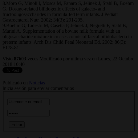
8.Moro G, Minoli I, Mosca M, Fanaro S, Jelinek J, Stahl B, Boehm
G. Dosage-related bifidogenic effects of galacto- and
fructooligosaccharides in formula-fed term infants. J Pediatr
Gastroenterol Nutr. 2002; 34(3): 291-295.
9.Boehm G, Lidestri M, Casetta P, Jelinek J, Negretti F, Stahl B,
Marini A. Supplementation of a bovine milk formula with an
oligosaccharide mixture increases counts of faecal bifidobacteria in
preterm infants. Arch Dis Child Fetal Neonatal Ed. 2002; 86(3):
F178-81..
Visto
87603
veces
Modificado por última vez en Lunes, 22 Octubre
2018 10:40
Publicado en
Noticias
Inicia sesión para enviar comentarios