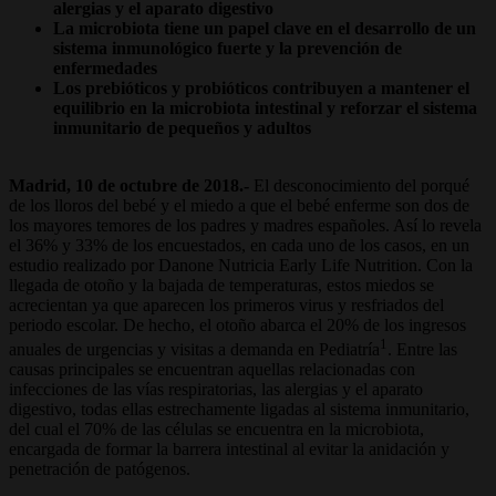
alergias y el aparato digestivo
La microbiota tiene un papel clave en el desarrollo de un
sistema inmunológico fuerte y la prevención de
enfermedades
Los prebióticos y probióticos contribuyen a mantener el
equilibrio en la microbiota intestinal y reforzar el sistema
inmunitario de pequeños y adultos
Madrid, 10 de octubre de 2018.-
El desconocimiento del porqué
de los lloros del bebé y el miedo a que el bebé enferme son dos de
los mayores temores de los padres y madres españoles. Así lo revela
el 36% y 33% de los encuestados, en cada uno de los casos, en un
estudio realizado por Danone Nutricia Early Life Nutrition. Con la
llegada de otoño y la bajada de temperaturas, estos miedos se
acrecientan ya que aparecen los primeros virus y resfriados del
periodo escolar. De hecho, el otoño abarca el 20% de los ingresos
1
anuales de urgencias y visitas a demanda en Pediatría
. Entre las
causas principales se encuentran aquellas relacionadas con
infecciones de las vías respiratorias, las alergias y el aparato
digestivo, todas ellas estrechamente ligadas al sistema inmunitario,
del cual el 70% de las células se encuentra en la microbiota,
encargada de formar la barrera intestinal al evitar la anidación y
penetración de patógenos.