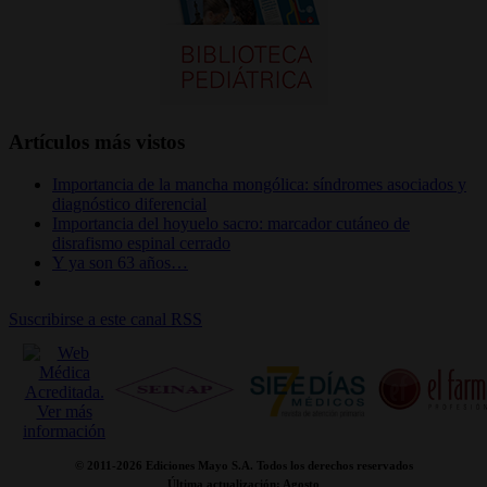
Artículos más vistos
Importancia de la mancha mongólica: síndromes asociados y
diagnóstico diferencial
Importancia del hoyuelo sacro: marcador cutáneo de
disrafismo espinal cerrado
Y ya son 63 años…
Suscribirse a este canal RSS
© 2011-
2026 Ediciones Mayo S.A. Todos los derechos reservados
Última actualización: Agosto