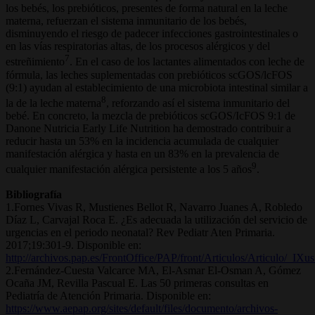
los bebés, los prebióticos, presentes de forma natural en la leche
materna, refuerzan el sistema inmunitario de los bebés,
disminuyendo el riesgo de padecer infecciones gastrointestinales o
en las vías respiratorias altas, de los procesos alérgicos y del
7
estreñimiento
. En el caso de los lactantes alimentados con leche de
fórmula, las leches suplementadas con prebióticos scGOS/lcFOS
(9:1) ayudan al establecimiento de una microbiota intestinal similar a
8
la de la leche materna
, reforzando así el sistema inmunitario del
bebé. En concreto, la mezcla de prebióticos scGOS/IcFOS 9:1 de
Danone Nutricia Early Life Nutrition ha demostrado contribuir a
reducir hasta un 53% en la incidencia acumulada de cualquier
manifestación alérgica y hasta en un 83% en la prevalencia de
9
cualquier manifestación alérgica persistente a los 5 años
.
Bibliografía
1.Fornes Vivas R, Mustienes Bellot R, Navarro Juanes A, Robledo
Díaz L, Carvajal Roca E. ¿Es adecuada la utilización del servicio de
urgencias en el periodo neonatal? Rev Pediatr Aten Primaria.
2017;19:301-9. Disponible en:
http://archivos.pap.es/FrontOffice/PAP/front/Articulos/Articulo
2.Fernández-Cuesta Valcarce MA, El-Asmar El-Osman A, Gómez
Ocaña JM, Revilla Pascual E. Las 50 primeras consultas en
Pediatría de Atención Primaria. Disponible en:
https://www.aepap.org/sites/default/files/documento/archivos-