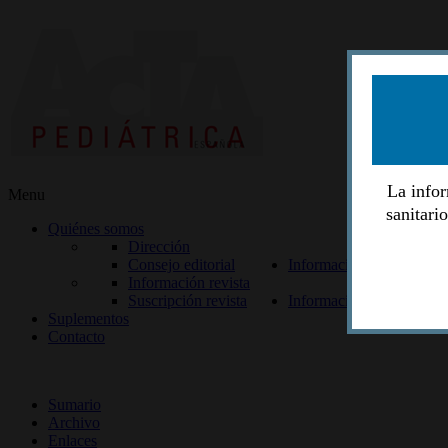
La infor
Menu
sanitari
Quiénes somos
Dirección
Consejo editorial
Información lectores
Información revista
Suscripción revista
Información autores
Suplementos
Contacto
ISSN 2014-2986
Sumario
Archivo
Enlaces