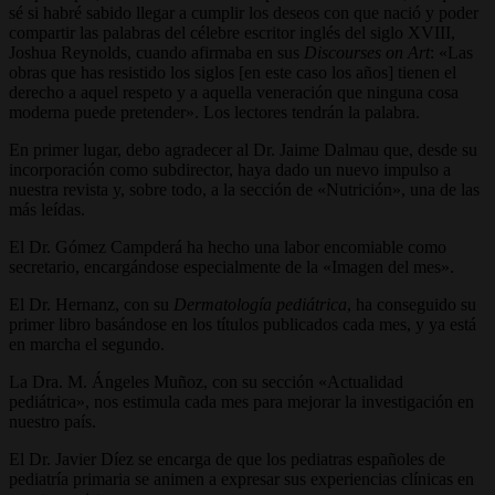
sé si habré sabido llegar a cumplir los deseos con que nació y poder
compartir las palabras del célebre escritor inglés del siglo XVIII,
Joshua Reynolds, cuando afirmaba en sus
Discourses on Art
: «Las
obras que has resistido los siglos [en este caso los años] tienen el
derecho a aquel respeto y a aquella veneración que ninguna cosa
moderna puede pretender». Los lectores tendrán la palabra.
En primer lugar, debo agradecer al Dr. Jaime Dalmau que, desde su
incorporación como subdirector, haya dado un nuevo impulso a
nuestra revista y, sobre todo, a la sección de «Nutrición», una de las
más leídas.
El Dr. Gómez Campderá ha hecho una labor encomiable como
secretario, encargándose especialmente de la «Imagen del mes».
El Dr. Hernanz, con su
Dermatología pediátrica
, ha conseguido su
primer libro basándose en los títulos publicados cada mes, y ya está
en marcha el segundo.
La Dra. M. Ángeles Muñoz, con su sección «Actualidad
pediátrica», nos estimula cada mes para mejorar la investigación en
nuestro país.
El Dr. Javier Díez se encarga de que los pediatras españoles de
pediatría primaria se animen a expresar sus experiencias clínicas en