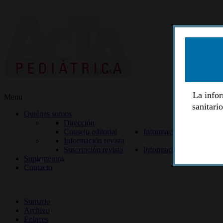
La infor
Menu
sanitari
Quiénes somos
Dirección
Consejo editorial
Información lectores
Información revista
Suscripción revista
Información autores
Suplementos
Contacto
ISSN 2014-2986
Sumario
Archivo
Enlaces