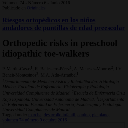
Volumen 74 - Número 6 - Junio 2016
Publicado en
Originales
Riesgos ortopédicos en los niños
andadores de puntillas de edad preescolar
Orthopedic risks in preschool
idiopathic toe-walkers
1
1
2
P. Martín-Casas
, R. Ballestero-Pérez
, A. Meneses-Monroy
, J.V.
3
1
Beneit-Montesinos
, M.A. Atín-Arratibel
1
Departamento de Medicina Física y Rehabilitación. Hidrología
Médica. Facultad de Enfermería, Fisioterapia y Podología.
2
Universidad Complutense de Madrid.
Escuela de Enfermería Cruz
3
Roja Española. Universidad Autónoma de Madrid.
Departamento
de Enfermería. Facultad de Enfermería, Fisioterapia y Podología.
Universidad Complutense de Madrid
Tagged under
marcha,
desarrollo infantil,
equino,
pie plano,
volumen 74 número 9 octubre 2016