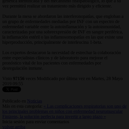
genética identificada y del mecanismo fisiopatológico, lo que a su
vez permitirá realizar un tratamiento más dirigido y eficiente.
Durante la mesa se abordaron las interferonopatías, que engloban a
un grupo de enfermedades mediadas por INF con un espectro de
enfermedad variable entre la autoinflamación y la autoinmunidad,
caracterizadas por una sobreexpresión de INF en sangre periférica,
la inflamación estéril o las inflamosomopatías en las que existe una
hiperproducción, principalmente de interleucina 1-beta.
Los expertos destacaron la necesidad de estrechar la colaboración
entre especialistas clínicos y de laboratorio para mejorar el
pronóstico vital de los pacientes con enfermedades por
desregulación inmune.
Visto
97156
veces
Modificado por última vez en Martes, 28 Mayo
2019 09:55
Publicado en
Noticias
Más en esta categoría:
« Las complicaciones respiratorias son uno de
los principales problemas en niños con enfermedad neuromuscular
Finizens, la solución perfecta para invertir a largo plazo »
Inicia sesión para enviar comentarios
volver arriba