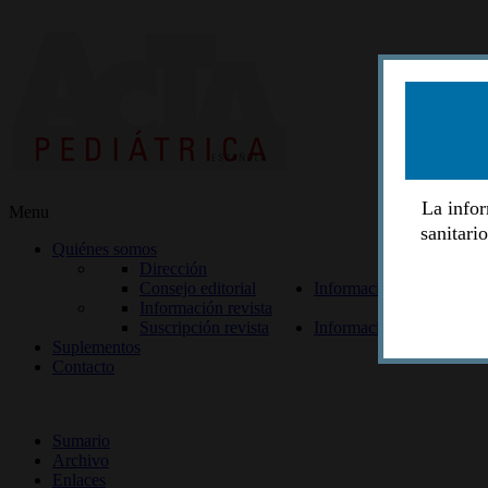
La infor
Menu
sanitari
Quiénes somos
Dirección
Consejo editorial
Información lectores
Información revista
Suscripción revista
Información autores
Suplementos
Contacto
ISSN 2014-2986
Sumario
Archivo
Enlaces