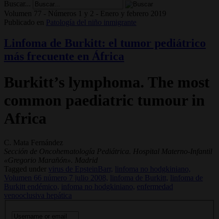
Buscar...
Volumen 77 - Números 1 y 2 - Enero y febrero 2019
Publicado en
Patología del niño inmigrante
Linfoma de Burkitt: el tumor pediátrico
más frecuente en África
Burkitt’s lymphoma. The most
common paediatric tumour in
Africa
C. Mata Fernández
Sección de Oncohematología Pediátrica. Hospital Materno-Infantil
«Gregorio Marañón». Madrid
Tagged under
virus de EpsteinBarr,
linfoma no hodgkiniano,
Volumen 66 número 7 julio 2008,
linfoma de Burkitt,
linfoma de
Burkitt endémico,
infoma no hodgkiniano,
enfermedad
venooclusiva hepática