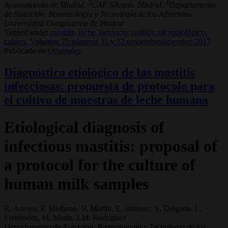
3
4
Ayuntamiento de Madrid.
CAP Silvano. Madrid.
Departamento
de Nutrición, Bromatología y Tecnología de los Alimentos.
Universidad Complutense de Madrid
Tagged under
mastitis,
leche,
lactancia,
análisis microbiológico,
cultivo,
Volumen 75 números 11 y 12 noviembrediciembre 2017
Publicado en
Originales
Diagnóstico etiológico de las mastitis
infecciosas: propuesta de protocolo para
el cultivo de muestras de leche humana
Etiological diagnosis of
infectious mastitis: proposal of
a protocol for the culture of
human milk samples
R. Arroyo, P. Mediano, V. Martín, E. Jiménez, S. Delgado, L.
Fernández, M. Marín, J.M. Rodríguez
Departamento de Nutrición, Bromatología y Tecnología de los