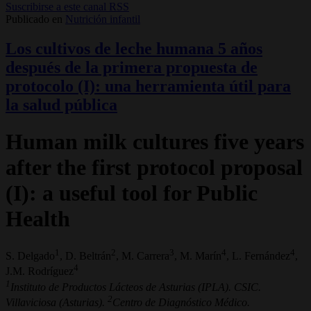
Suscribirse a este canal RSS
Publicado en
Nutrición infantil
Los cultivos de leche humana 5 años
después de la primera propuesta de
protocolo (I): una herramienta útil para
la salud pública
Human milk cultures five years
after the first protocol proposal
(I): a useful tool for Public
Health
1
2
3
4
4
S. Delgado
, D. Beltrán
, M. Carrera
, M. Marín
, L. Fernández
,
4
J.M. Rodríguez
1
Instituto de Productos Lácteos de Asturias (IPLA). CSIC.
2
Villaviciosa (Asturias).
Centro de Diagnóstico Médico.