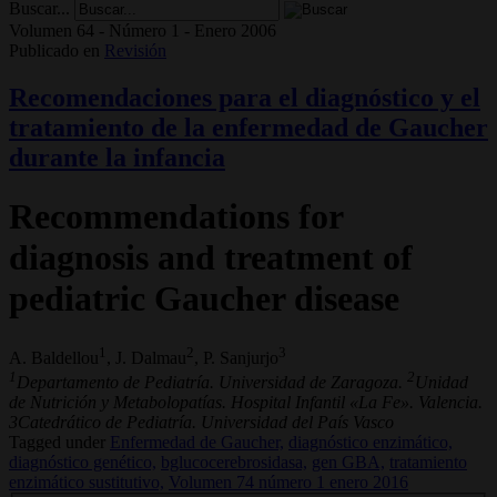
Buscar...
Volumen 64 - Número 1 - Enero 2006
Publicado en
Revisión
Recomendaciones para el diagnóstico y el
tratamiento de la enfermedad de Gaucher
durante la infancia
Recommendations for
diagnosis and treatment of
pediatric Gaucher disease
1
2
3
A. Baldellou
, J. Dalmau
, P. Sanjurjo
1
2
Departamento de Pediatría. Universidad de Zaragoza.
Unidad
de Nutrición y Metabolopatías. Hospital Infantil «La Fe». Valencia.
3Catedrático de Pediatría. Universidad del País Vasco
Tagged under
Enfermedad de Gaucher,
diagnóstico enzimático,
diagnóstico genético,
bglucocerebrosidasa,
gen GBA,
tratamiento
enzimático sustitutivo,
Volumen 74 número 1 enero 2016