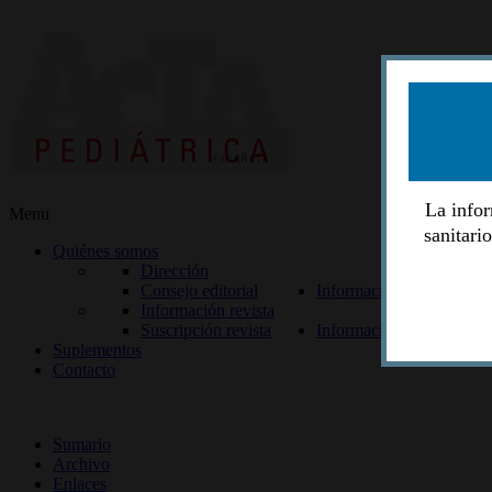
La infor
Menu
sanitari
Quiénes somos
Dirección
Consejo editorial
Información lectores
Información revista
Suscripción revista
Información autores
Suplementos
Contacto
ISSN 2014-2986
Sumario
Archivo
Enlaces