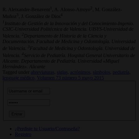
1
2
R. Aleixandre-Benavent
, A. Alonso-Arroyo
, M. González-
3
4
Muñoz
, J. González de Dios
1
Instituto de Gestión de la Innovación y del Conocimiento-Ingenio.
CSIC-Universidad Politécnica de Valencia. UISYS-Universidad de
2
Valencia.
Departamento de Historia de la Ciencia y
Documentación. Facultad de Medicina y Odontología. Universidad
3
de Valencia.
Facultad de Medicina y Odontología. Universidad de
4
Valencia.
Servicio de Pediatría. Hospital General Universitario de
Alicante. Departamento de Pediatría. Universidad «Miguel
Hernández». Alicante
Tagged under
abreviaturas,
siglas,
acrónimos,
símbolos,
pediatría,
lenguaje médico,
Volumen 73 número 5 mayo 2015
¿Perdiste tu Usuario/Contraseña?
Registro