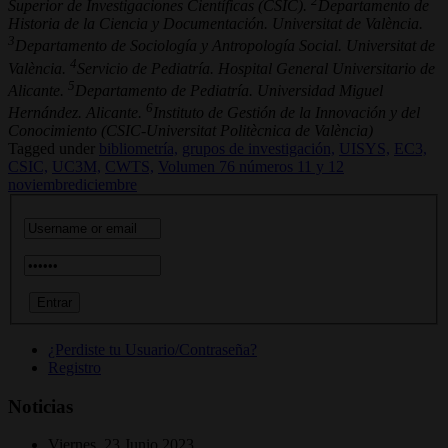
2
Superior de Investigaciones Científicas (CSIC).
Departamento de
Historia de la Ciencia y Documentación. Universitat de València.
3
Departamento de Sociología y Antropología Social. Universitat de
4
València.
Servicio de Pediatría. Hospital General Universitario de
5
Alicante.
Departamento de Pediatría. Universidad Miguel
6
Hernández. Alicante.
Instituto de Gestión de la Innovación y del
Conocimiento (CSIC-Universitat Politècnica de València)
Tagged under
bibliometría,
grupos de investigación,
UISYS,
EC3,
CSIC,
UC3M,
CWTS,
Volumen 76 números 11 y 12
noviembrediciembre
¿Perdiste tu Usuario/Contraseña?
Registro
Noticias
Viernes, 23 Junio 2023