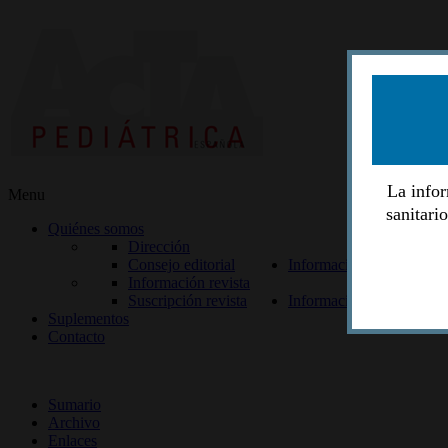
La infor
Menu
sanitari
Quiénes somos
Dirección
Consejo editorial
Información lectores
Información revista
Suscripción revista
Información autores
Suplementos
Contacto
ISSN 2014-2986
Sumario
Archivo
Enlaces