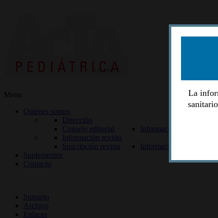
La infor
Menu
sanitari
Quiénes somos
Dirección
Consejo editorial
Información lectores
Información revista
Suscripción revista
Información autores
Suplementos
Contacto
ISSN 2014-2986
Sumario
Archivo
Enlaces