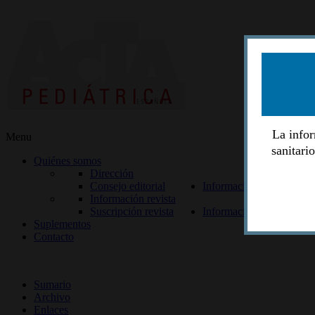
La infor
Menu
sanitari
Quiénes somos
Dirección
Consejo editorial
Información lectores
Información revista
Suscripción revista
Información autores
Suplementos
Contacto
ISSN 2014-2986
Sumario
Archivo
Enlaces