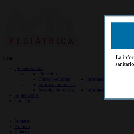
La infor
Menu
sanitari
Quiénes somos
Dirección
Consejo editorial
Información lectores
Información revista
Suscripción revista
Información autores
Suplementos
Contacto
ISSN 2014-2986
Sumario
Archivo
Enlaces