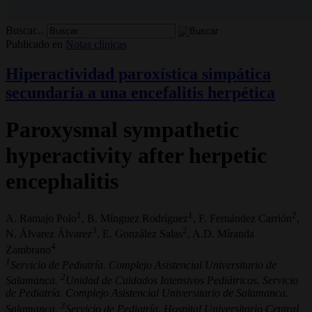
Buscar...
Publicado en
Notas clínicas
Hiperactividad paroxística simpática
secundaria a una encefalitis herpética
Paroxysmal sympathetic
hyperactivity after herpetic
encephalitis
1
1
2
A. Ramajo Polo
, B. Mínguez Rodríguez
, F. Fernández Carrión
,
3
2
N. Álvarez Álvarez
, E. González Salas
, A.D. Míranda
4
Zambrano
1
Servicio de Pediatría. Complejo Asistencial Universitario de
2
Salamanca.
Unidad de Cuidados Intensivos Pediátricos. Servicio
de Pediatría. Complejo Asistencial Universitario de Salamanca.
3
Salamanca.
Servicio de Pediatría. Hospital Universitario Central