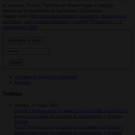
4
de Asturias. Oviedo.
Servicio de Neurocirugía. Complejo
Asistencial Universitario de Salamanca. Salamanca
Tagged under
Hiperactividad simpática paroxística,
disautonomía,
encefalitis,
daño cerebral adquirido,
volumen 78 números 1 y 2
enerofebrero 2020
¿Perdiste tu Usuario/Contraseña?
Registro
Noticias
Viernes, 23 Junio 2023
Vall d’Hebron pone en marcha una consulta oncológica e
integral para tratar los tumores de adolescentes y jóvenes