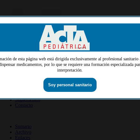
mación de esta página web está dirigida exclusivamente al profesional sanitario 
Menu
 dispensar medicamentos, por lo que se requiere una formación especializada par
interpretación.
Quiénes somos
Dirección
Consejo editorial
Información lectores
Soy personal sanitario
Información revista
Suscripción revista
Información autores
Suplementos
Contacto
ISSN 2014-2986
Sumario
Archivo
Enlaces